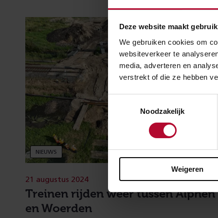
Deze website maakt gebruik
We gebruiken cookies om cont
websiteverkeer te analyseren
media, adverteren en analys
verstrekt of die ze hebben v
Toestemmingsselectie
Noodzakelijk
NIEUWS
Weigeren
21 augustus 2024
Treinen rijden weer tussen Alphen
en Woerden