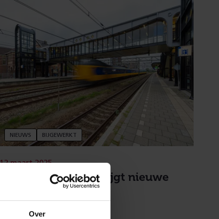
NIEUWS
BIJGEWERKT
12 maart 2025
Station Woerden krijgt nieuwe
liften
Over