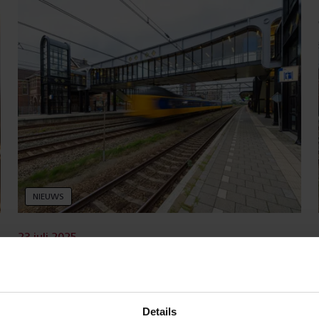
NIEUWS
23 juli 2025
Twee liften in Woerden vervangen,
nog twee te gaan
Details