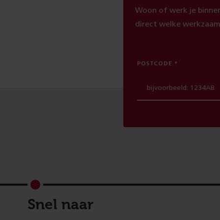
Woon of werk je binnen
direct welke werkzaam
POSTCODE
Footer
Snel naar