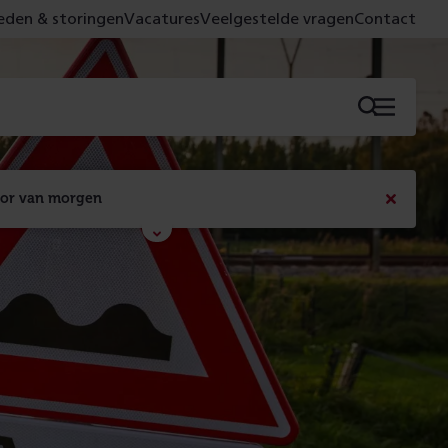
den & storingen
Vacatures
Veelgestelde vragen
Contact
Menu
oor van morgen
Bericht
sluiten
Met de campagne 'Voor 't spoor naar morgen' laten 
we zien wat er vandaag gebeurt en wat dat - 
figuurlijk gezien - morgen oplevert.
Lees meer