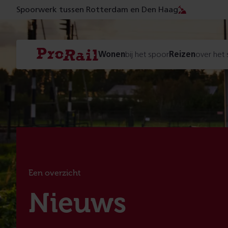
Spoorwerk tussen Rotterdam en Den Haag
Navigatie
Homepage
Wonen
bij het spoor
Reizen
over het
ProRail
Een overzicht
:
Nieuws