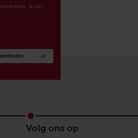
werkcheck. Je ziet
zaamheden
Volg ons op