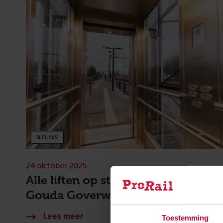
NIEUWS
24 oktober 2025
Alle liften op stations Woerden en
Gouda Goverwelle vervangen
Toestemming