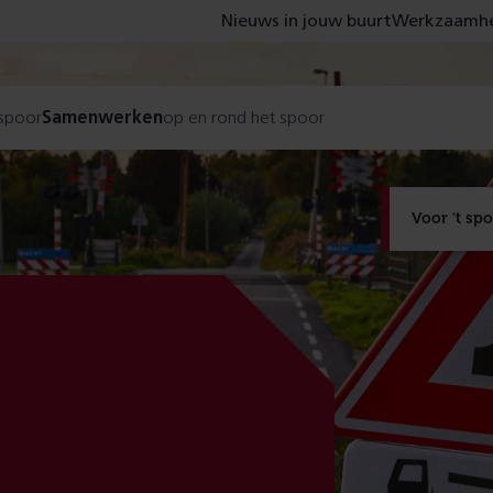
Nieuws in jouw buurt
Werkzaamhe
 spoor
Samenwerken
op en rond het spoor
Voor 't sp