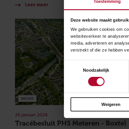
Toestemming
Deze website maakt gebruik
We gebruiken cookies om cont
websiteverkeer te analyseren
media, adverteren en analys
verstrekt of die ze hebben v
Toestemmingsselectie
Noodzakelijk
NIEUWS
Weigeren
26 januari 2024
Tracébesluit PHS Meteren - Boxtel