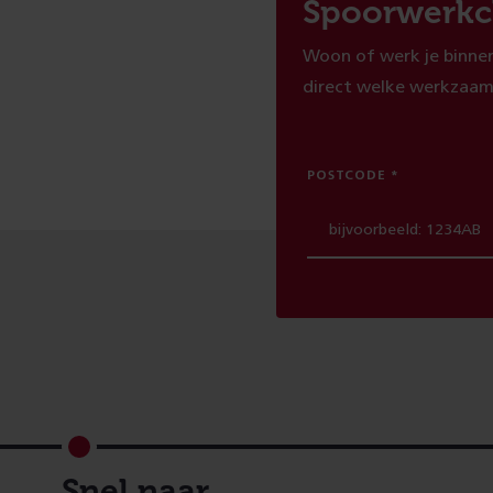
Spoorwerkc
Woon of werk je binnen
direct welke werkzaam
POSTCODE
Footer
Snel naar