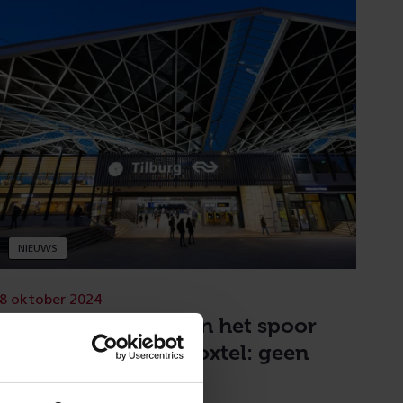
NIEUWS
8 oktober 2024
Werkzaamheden aan het spoor
tussen Tilburg en Boxtel: geen
treinen