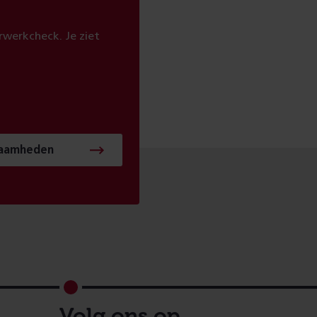
werkcheck. Je ziet
zaamheden
Volg ons op