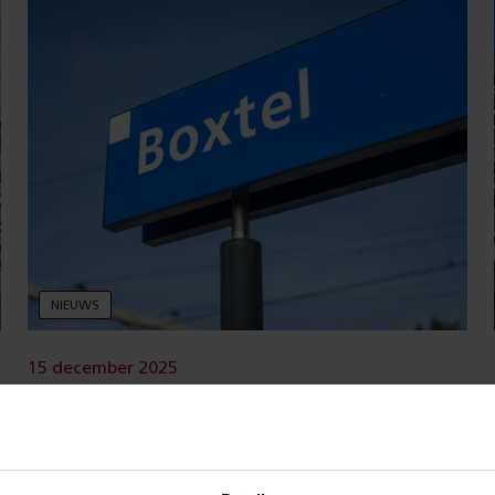
NIEUWS
15 december 2025
Persoon omgekomen na
aanrijding met trein bij Boxtel