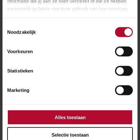
informatie die jij aan ze hebt verstrekt of die ze hebben
Update sein- en wisselstoring Driebergen-
verzameld op basis van jouw gebruik van hun services.
Zeist: treinen kunnen weer rijden
Toestemmingsselectie
Noodzakelijk
Voorkeuren
Statistieken
Marketing
Alles toestaan
NIEUWS
Selectie toestaan