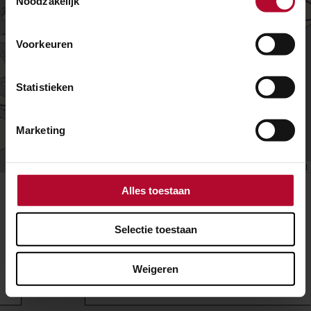
Noodzakelijk
Voorkeuren
Statistieken
+
Marketing
−
ProRail
Open
Alles toestaan
zijbalk
Storingen en
Selectie toestaan
werkzaamheden
Weigeren
Actueel
Gepland