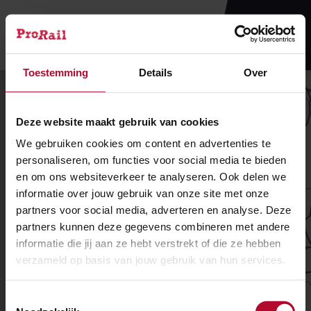
Navigatie
Homepage
Menu
ProRail
Toestemming
Details
Over
Geef je feedback!
Deze website maakt gebruik van cookies
We gebruiken cookies om content en advertenties te
personaliseren, om functies voor social media te bieden
en om ons websiteverkeer te analyseren. Ook delen we
informatie over jouw gebruik van onze site met onze
partners voor social media, adverteren en analyse. Deze
partners kunnen deze gegevens combineren met andere
informatie die jij aan ze hebt verstrekt of die ze hebben
2
verzameld op basis van jouw gebruik van hun services.
Toestemmingsselectie
2