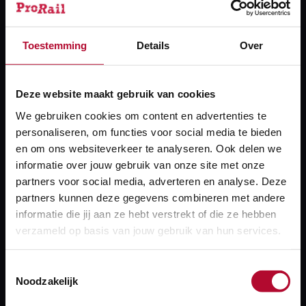
Station Barneveld Zuid
8,12 | 6
Toestemming
Details
Over
Station Oosterbeek
7,97 | 12
Deze website maakt gebruik van cookies
Station Twello
We gebruiken cookies om content en advertenties te
personaliseren, om functies voor social media te bieden
7,74 | 30
en om ons websiteverkeer te analyseren. Ook delen we
informatie over jouw gebruik van onze site met onze
partners voor social media, adverteren en analyse. Deze
partners kunnen deze gegevens combineren met andere
informatie die jij aan ze hebt verstrekt of die ze hebben
verzameld op basis van jouw gebruik van hun services.
Toestemmingsselectie
Noodzakelijk