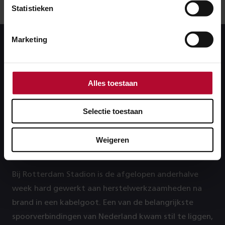
Statistieken
Marketing
Alles toestaan
Selectie toestaan
Hoe één kabel het spoor
platlegde
Weigeren
Bij Rotterdam Stadion is de afgelopen anderhalve
week hard gewerkt aan herstelwerkzaamheden na
brand in een kabelgoot. Een van de belangrijkste
spoorverbindingen van Nederland kwam stil te liggen,