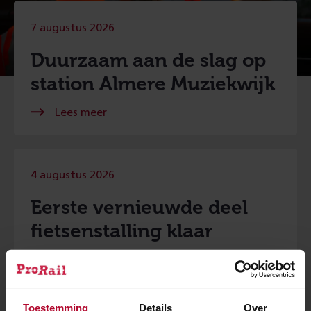
7 augustus 2026
Duurzaam aan de slag op
station Almere Muziekwijk
4 augustus 2026
Eerste vernieuwde deel
fietsenstalling klaar
Toestemming
Details
Over