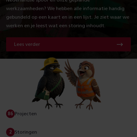
Nederlandse spoor en onze geplande
werkzaamheden? We hebben alle informatie handig
gebundeld op een kaart en in een lijst. Je ziet waar we
werken en je leest wat een storing inhoudt.
Lees verder
Over
Nu
en
straks
(Aantal
86
Projecten
Snel
naar
actuele
projecten
(Aantal
)
2
Storingen
Snel