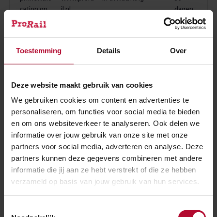
cation.on
il.nl
dagen
userConse
OneSignal
Houdt het
Perman
nt
afgegeven consent
ent
Toestemming
Details
Over
bij voor OneSignal
integratie.
Deze website maakt gebruik van cookies
We gebruiken cookies om content en advertenties te
Statistieken (16)
personaliseren, om functies voor social media te bieden
Statistische cookies helpen eigenaren van websites
en om ons websiteverkeer te analyseren. Ook delen we
begrijpen hoe bezoekers hun website gebruiken,
informatie over jouw gebruik van onze site met onze
partners voor social media, adverteren en analyse. Deze
door anoniem gegevens te verzamelen en te
partners kunnen deze gegevens combineren met andere
rapporteren.
informatie die jij aan ze hebt verstrekt of die ze hebben
verzameld op basis van jouw gebruik van hun services.
Maximale
Naam
Aanbieder
Doel
bewaartermi
Toestemmingsselectie
.EPiForm_BI
www.prora
Deze cookie wordt
3