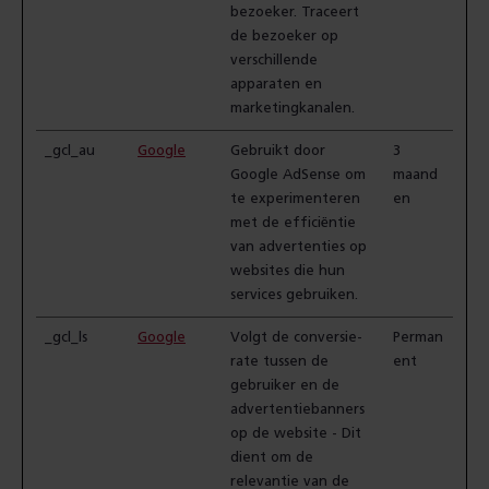
bezoeker. Traceert
de bezoeker op
verschillende
apparaten en
marketingkanalen.
_gcl_au
Google
Gebruikt door
3
Google AdSense om
maand
te experimenteren
en
met de efficiëntie
van advertenties op
websites die hun
services gebruiken.
_gcl_ls
Google
Volgt de conversie-
Perman
rate tussen de
ent
gebruiker en de
advertentiebanners
op de website - Dit
dient om de
relevantie van de