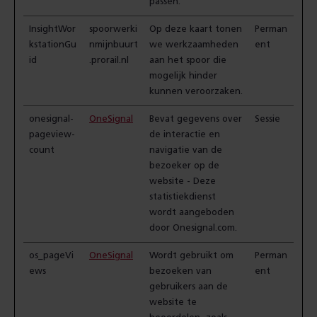
passen.
InsightWor
spoorwerki
Op deze kaart tonen
Perman
kstationGu
nmijnbuurt
we werkzaamheden
ent
id
.prorail.nl
aan het spoor die
mogelijk hinder
kunnen veroorzaken.
onesignal-
OneSignal
Bevat gegevens over
Sessie
pageview-
de interactie en
count
navigatie van de
bezoeker op de
website - Deze
statistiekdienst
wordt aangeboden
door Onesignal.com.
os_pageVi
OneSignal
Wordt gebruikt om
Perman
ews
bezoeken van
ent
gebruikers aan de
website te