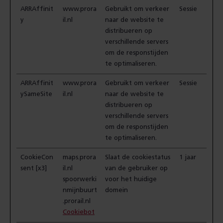
ARRAffinit
www.prora
Gebruikt om verkeer
Sessie
y
il.nl
naar de website te
distribueren op
verschillende servers
om de responstijden
te optimaliseren.
ARRAffinit
www.prora
Gebruikt om verkeer
Sessie
ySameSite
il.nl
naar de website te
distribueren op
verschillende servers
om de responstijden
te optimaliseren.
CookieCon
maps.prora
Slaat de cookiestatus
1 jaar
sent [x3]
il.nl
van de gebruiker op
spoorwerki
voor het huidige
nmijnbuurt
domein
.prorail.nl
Cookiebot