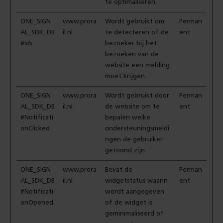
te optimaliseren.
ONE_SIGN
www.prora
Wordt gebruikt om
Perman
AL_SDK_DB
il.nl
te detecteren of de
ent
#Ids
bezoeker bij het
bezoeken van de
website een melding
moet krijgen.
ONE_SIGN
www.prora
Wordt gebruikt door
Perman
AL_SDK_DB
il.nl
de website om te
ent
#Notificati
bepalen welke
onClicked
ondersteuningsmeldi
ngen de gebruiker
getoond zijn.
ONE_SIGN
www.prora
Bevat de
Perman
AL_SDK_DB
il.nl
widgetstatus waarin
ent
#Notificati
wordt aangegeven
onOpened
of de widget is
geminimaliseerd of