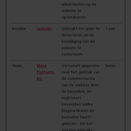
advertenties op de
website te
optimaliseren.
bcookie
LinkedIn
Gebruikt om spam te
1 jaar
detecteren en de
beveiliging van de
website te
verbeteren.
fbssls_
Meta
Verzamelt gegevens
Sessie
Platforms,
over het gebruik van
Inc.
de commentsectie
van de website door
de bezoeker, en
registreert
bovendien welke
blogs/artikelen de
bezoeker heeft
gelezen - Dit kan
worden gebruikt