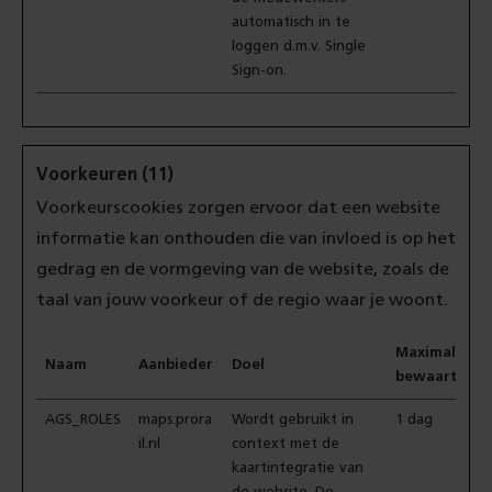
automatisch in te
loggen d.m.v. Single
Sign-on.
Voorkeuren (11)
Voorkeurscookies zorgen ervoor dat een website
informatie kan onthouden die van invloed is op het
gedrag en de vormgeving van de website, zoals de
taal van jouw voorkeur of de regio waar je woont.
Maximale
Naam
Aanbieder
Doel
bewaartermi
AGS_ROLES
maps.prora
Wordt gebruikt in
1 dag
il.nl
context met de
kaartintegratie van