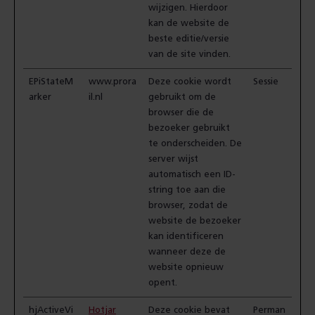
wijzigen. Hierdoor
kan de website de
beste editie/versie
van de site vinden.
EPiStateM
www.prora
Deze cookie wordt
Sessie
arker
il.nl
gebruikt om de
browser die de
bezoeker gebruikt
te onderscheiden. De
server wijst
automatisch een ID-
string toe aan die
browser, zodat de
website de bezoeker
kan identificeren
wanneer deze de
website opnieuw
opent.
hjActiveVi
Hotjar
Deze cookie bevat
Perman