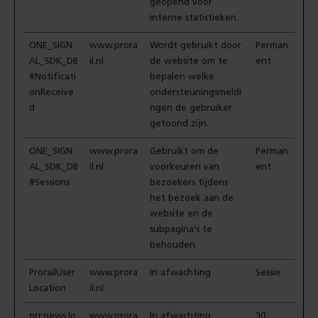
geopend voor
interne statistieken.
ONE_SIGN
www.prora
Wordt gebruikt door
Perman
AL_SDK_DB
il.nl
de website om te
ent
#Notificati
bepalen welke
onReceive
ondersteuningsmeldi
d
ngen de gebruiker
getoond zijn.
ONE_SIGN
www.prora
Gebruikt om de
Perman
AL_SDK_DB
il.nl
voorkeuren van
ent
#Sessions
bezoekers tijdens
het bezoek aan de
website en de
subpagina's te
behouden.
ProrailUser
www.prora
In afwachting
Sessie
Location
il.nl
prr.news.lo
www.prora
In afwachting
30