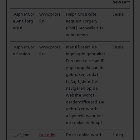
bewaartermi
.AspNetCor
www.prora
Helpt Cross-Site
Sessie
e.Antiforg
il.nl
Request Forgery
ery.#
(CSRF) -aanvallen te
voorkomen.
.AspNetCor
www.prora
Identificeert de
Sessie
e.Session
il.nl
ingelogde gebruiker.
Een unieke sessie-ID
is gekoppeld aan de
gebruiker, zodat
hij/zij tijdens het
navigeren op de
website wordt
geïdentificeerd. De
gebruiker wordt
afgemeld wanneer
de cookie verloopt.
__cf_bm
LinkedIn
Deze cookie wordt
1 dag