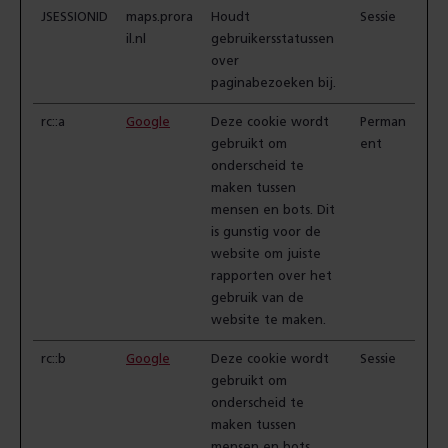
JSESSIONID
maps.prora
Houdt
Sessie
il.nl
gebruikersstatussen
over
paginabezoeken bij.
rc::a
Google
Deze cookie wordt
Perman
gebruikt om
ent
onderscheid te
maken tussen
mensen en bots. Dit
is gunstig voor de
website om juiste
rapporten over het
gebruik van de
website te maken.
rc::b
Google
Deze cookie wordt
Sessie
gebruikt om
onderscheid te
maken tussen
mensen en bots.