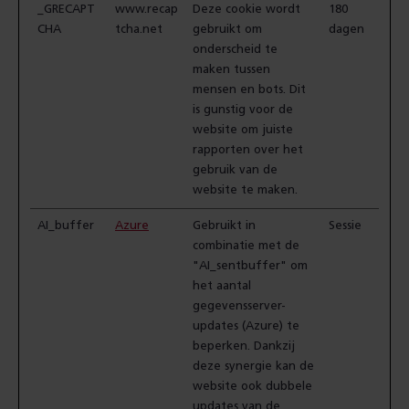
_GRECAPT
www.recap
Deze cookie wordt
180
CHA
tcha.net
gebruikt om
dagen
onderscheid te
maken tussen
mensen en bots. Dit
is gunstig voor de
website om juiste
rapporten over het
gebruik van de
website te maken.
AI_buffer
Azure
Gebruikt in
Sessie
combinatie met de
"AI_sentbuffer" om
het aantal
gegevensserver-
updates (Azure) te
beperken. Dankzij
deze synergie kan de
website ook dubbele
updates van de