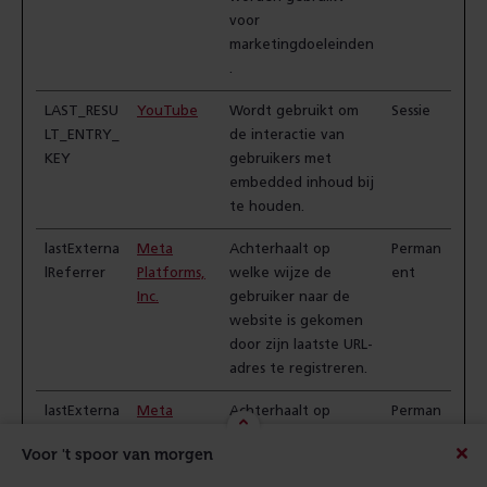
voor
marketingdoeleinden
.
LAST_RESU
YouTube
Wordt gebruikt om
Sessie
LT_ENTRY_
de interactie van
KEY
gebruikers met
embedded inhoud bij
te houden.
lastExterna
Meta
Achterhaalt op
Perman
lReferrer
Platforms,
welke wijze de
ent
Inc.
gebruiker naar de
website is gekomen
door zijn laatste URL-
adres te registreren.
lastExterna
Meta
Achterhaalt op
Perman
lReferrerTi
Platforms,
welke wijze de
ent
Voor 't spoor van morgen
me
Inc.
gebruiker naar de
Beric
website is gekomen