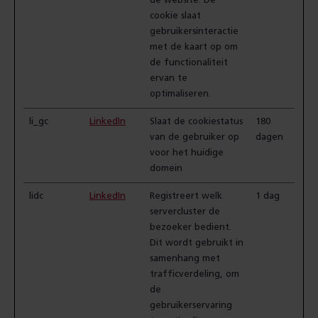
de website. De
cookie slaat
gebruikersinteractie
met de kaart op om
de functionaliteit
ervan te
optimaliseren.
li_gc
LinkedIn
Slaat de cookiestatus
180
van de gebruiker op
dagen
voor het huidige
domein
lidc
LinkedIn
Registreert welk
1 dag
servercluster de
bezoeker bedient.
Dit wordt gebruikt in
samenhang met
trafficverdeling, om
de
gebruikerservaring