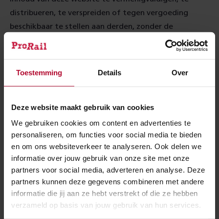
distribueren, te verspreiden of tegen vergoeding
beschikbaar te stellen aan derden, zonder de
uitdrukkelijke, schriftelijke toestemming van ProRail.
Informatie van derden, producten
Toestemming
Details
Over
en diensten
Mogelijke verwijzingen of hyperlinks naar andere sites
Deze website maakt gebruik van cookies
die niet het eigendom zijn van ProRail, zijn slechts
We gebruiken cookies om content en advertenties te
opgenomen ter informatie van de gebruiker van deze
personaliseren, om functies voor social media te bieden
en om ons websiteverkeer te analyseren. Ook delen we
website. Hoewel ProRail uiterst selectief is ten
informatie over jouw gebruik van onze site met onze
aanzien van de sites waarnaar verwezen wordt, kan zij
partners voor social media, adverteren en analyse. Deze
niet instaan voor de inhoud en het functioneren
partners kunnen deze gegevens combineren met andere
daarvan, noch voor de kwaliteit van eventuele
informatie die jij aan ze hebt verstrekt of die ze hebben
producten en/of diensten die daarop worden
verzameld op basis van jouw gebruik van hun services.
aangeboden.