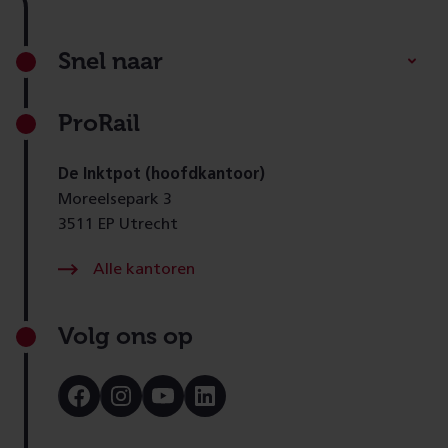
Footer
Snel naar
ProRail
De Inktpot (hoofdkantoor)
Moreelsepark 3
3511 EP Utrecht
Alle kantoren
Volg ons op
Bezoek
Bezoek
Bezoek
Bezoek
onze
onze
onze
onze
Facebook
Instagram
Youtube
LinkedIn