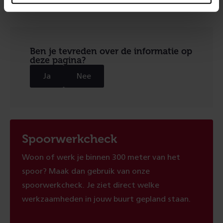
het
Responsib
Disclosure
Statemen
Ben je tevreden over de informatie op
deze pagina?
Ja
Nee
Spoorwerkcheck
Woon of werk je binnen 300 meter van het
spoor? Maak dan gebruik van onze
spoorwerkcheck. Je ziet direct welke
werkzaamheden in jouw buurt gepland staan.