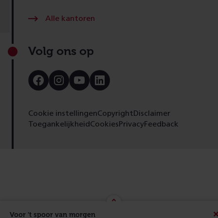
Alle kantoren
Volg ons op
Bezoek
Bezoek
Bezoek
Bezoek
onze
onze
onze
onze
Facebook
Instagram
Youtube
LinkedIn
pagina
pagina
pagina
pagina
Cookie instellingen
Copyright
Disclaimer
Toegankelijkheid
Cookies
Privacy
Feedback
Voor 't spoor van morgen