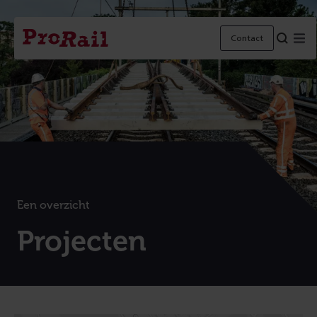
Navigatie
Homepage
M
Contact
ProRail
Een overzicht
:
Projecten