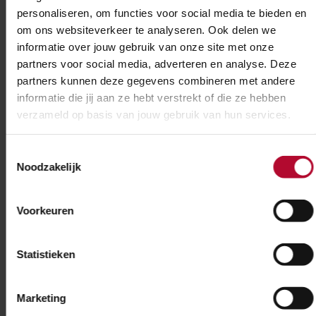
Almere
personaliseren, om functies voor social media te bieden en
Een toegankelijk Almere Buiten
om ons websiteverkeer te analyseren. Ook delen we
Afgerond
informatie over jouw gebruik van onze site met onze
partners voor social media, adverteren en analyse. Deze
partners kunnen deze gegevens combineren met andere
Almere
informatie die jij aan ze hebt verstrekt of die ze hebben
Metamorfose station Almere
verzameld op basis van jouw gebruik van hun services.
Centrum
Afgerond
Toestemmingsselectie
Noodzakelijk
Alphen aan den Rijn - Gouda
Vier stations aangepakt
Voorkeuren
Afgerond
Statistieken
Amersfoort
Vernieuwing in en rond
Marketing
Amersfoort