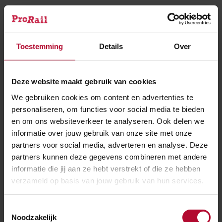
Deze website is vormgegeven volgens de meest
recente standaarden op het gebied van
toegankelijkheid en gebruiksvriendelijkheid. Bij het
Toestemming
Details
Over
ontwikkelen van nieuwe functionaliteit of het
verbeteren van bestaande, blijven wij hier rekening
mee houden.
Deze website maakt gebruik van cookies
We gebruiken cookies om content en advertenties te
personaliseren, om functies voor social media te bieden
Taal
en om ons websiteverkeer te analyseren. Ook delen we
ProRail wil begrijpelijk communiceren. Veel informatie
informatie over jouw gebruik van onze site met onze
op deze website is overgenomen van de vorige
partners voor social media, adverteren en analyse. Deze
partners kunnen deze gegevens combineren met andere
website en bevat waarschijnlijk nog moeilijke termen
informatie die jij aan ze hebt verstrekt of die ze hebben
en vakjargon. Dit wordt niet met terugwerkende
verzameld op basis van jouw gebruik van hun services.
kracht aangepast. Nieuwe informatie zal wél
toegankelijker en begrijpelijker worden geschreven.
Toestemmingsselectie
Noodzakelijk