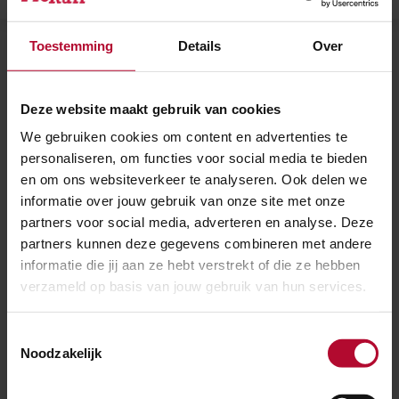
Toestemming
Details
Over
Spoorwerkcheck
Woon of werk je binnen 300 meter van het
Deze website maakt gebruik van cookies
spoor? Maak dan gebruik van onze
We gebruiken cookies om content en advertenties te
personaliseren, om functies voor social media te bieden
spoorwerkcheck. Je ziet direct welke
en om ons websiteverkeer te analyseren. Ook delen we
werkzaamheden in jouw buurt gepland staan.
informatie over jouw gebruik van onze site met onze
partners voor social media, adverteren en analyse. Deze
partners kunnen deze gegevens combineren met andere
POSTCODE
informatie die jij aan ze hebt verstrekt of die ze hebben
verzameld op basis van jouw gebruik van hun services.
Toestemmingsselectie
Noodzakelijk
HUISNUMMER