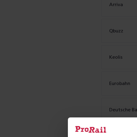
Arriva
Qbuzz
Keolis
Eurobahn
Deutsche B
9292