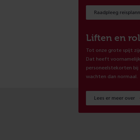
Raadpleeg reisplan
Liften en ro
Tot onze grote spijt zij
Dat heeft voornamelij
personeelstekorten bij
wachten dan normaal.
Lees er meer over