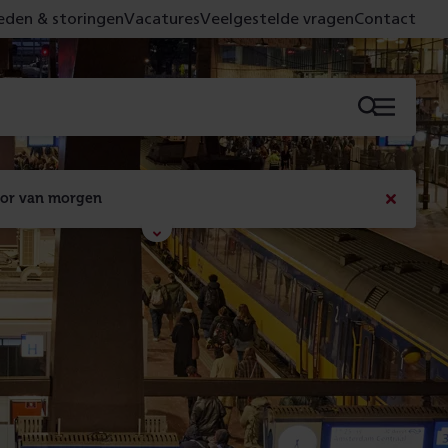
den & storingen
Vacatures
Veelgestelde vragen
Contact
Menu
oor van morgen
Bericht
sluiten
Met de campagne 'Voor 't spoor naar morgen' laten 
we zien wat er vandaag gebeurt en wat dat - 
figuurlijk gezien - morgen oplevert.
Lees meer