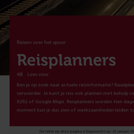
Reizen over het spoor
:
Reisplanners
Lees voor
Ben je op zoek naar actuele reisinformatie? Raadple
vervoerder. Je kunt je reis ook plannen met behulp va
9292 of Google Maps. Reisplanners worden tien dag
moment kun je dus zien of werkzaamheden leiden to
De tekst op deze pagina is bijgewerkt op: 25 januari 2