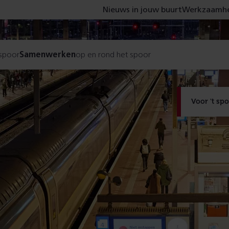
Nieuws in jouw buurt
Werkzaamhe
 spoor
Samenwerken
op en rond het spoor
Voor 't sp