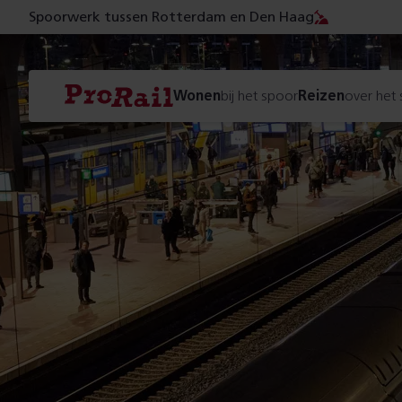
Spoorwerk tussen Rotterdam en Den Haag
Navigatie
Homepage
Wonen
bij het spoor
Reizen
over het
ProRail