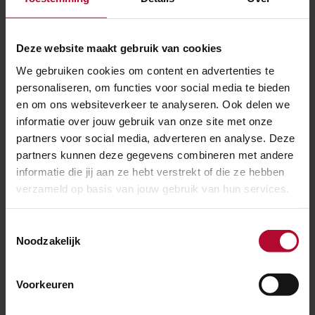
uit te voeren die ProRail ook zelf kan doen. Denk
daarbij bijvoorbeeld aan het bemensen van de
Deze website maakt gebruik van cookies
receptie. Of het beveiligen van onze panden, of
We gebruiken cookies om content en advertenties te
personaliseren, om functies voor social media te bieden
onderhoud aan het spoor.
en om ons websiteverkeer te analyseren. Ook delen we
Soms zijn wij wettelijk verplicht om jouw gegevens
informatie over jouw gebruik van onze site met onze
partners voor social media, adverteren en analyse. Deze
met andere partijen te delen, bijvoorbeeld op
partners kunnen deze gegevens combineren met andere
vordering van de Politie. Of schrijven onze
informatie die jij aan ze hebt verstrekt of die ze hebben
verzameld op basis van jouw gebruik van hun services.
Algemene Voorwaarden dit voor.
In noodsituaties gebruiken we persoonsgegevens
Toestemmingsselectie
Noodzakelijk
zonder toestemming vooraf. Bijvoorbeeld als
rechten of vrijheden van mensen moeten worden
Voorkeuren
beschermd. Of als iemands veiligheid (of de