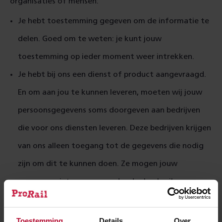
organisaties of mensen:
Je hebt toestemming gegeven om de informatie te
delen. Goed om te weten: je kunt jouw
toestemming op ieder moment weer intrekken.
Je hebt bij ons een dienst of product aangevraagd.
En om aan jou te kunnen leveren, moeten wij jouw
persoonsgegevens soms doorgeven aan bedrijven
die voor ons diensten leveren. Deze bedrijven krijgen
van ons alleen toegang tot de gegevens die nodig
zijn om dit te kunnen doen. Ze mogen jouw
gegevens niet voor een ander doel gebruiken.
Als wij organisaties of mensen de opdracht geven
om voor ons (volgens onze regels) bepaalde taken
Toestemming
Details
Over