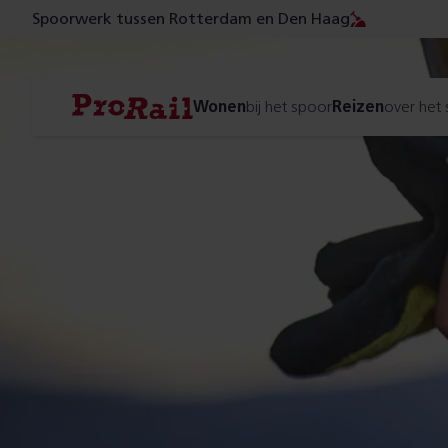
Spoorwerk tussen Rotterdam en Den Haag
Navigatie
Homepage
Wonen
bij het spoor
Reizen
over het
ProRail