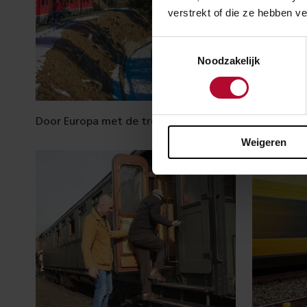
verstrekt of die ze hebben v
Toestemmingsselectie
Noodzakelijk
Door Europa met de trein
Oud nieuw
Weigeren