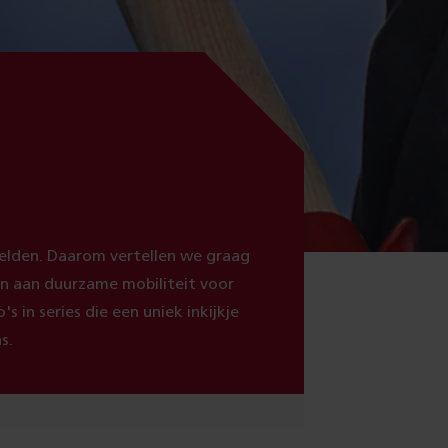
elden. Daarom vertellen we graag
n aan duurzame mobiliteit voor
 in series die een uniek inkijkje
s.