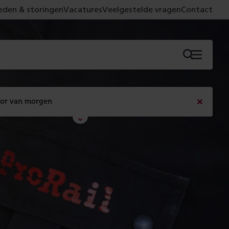
den & storingen
Vacatures
Veelgestelde vragen
Contact
Menu
oor van morgen
Bericht
sluiten
Met de campagne 'Voor 't spoor naar morgen' laten 
we zien wat er vandaag gebeurt en wat dat - 
figuurlijk gezien - morgen oplevert.
Lees meer