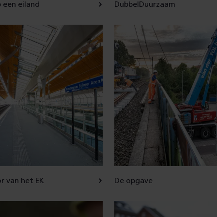
 een eiland
DubbelDuurzaam
or van het EK
De opgave