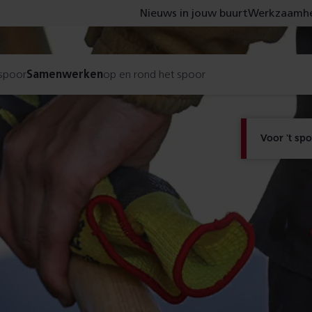
Nieuws in jouw buurt
Werkzaamhe
 spoor
Samenwerken
op en rond het spoor
Voor 't sp