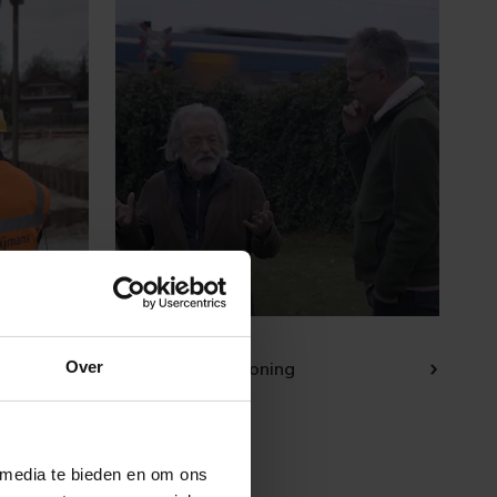
Over
Een markante woning
 media te bieden en om ons