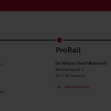
ProRail
De Inktpot (hoofdkantoor)
's
Moreelsepark 3
3511 EP Utrecht
Alle kantoren
gen