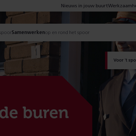
Nieuws in jouw buurt
Werkzaamhe
 spoor
Samenwerken
op en rond het spoor
Voor 't sp
 de buren