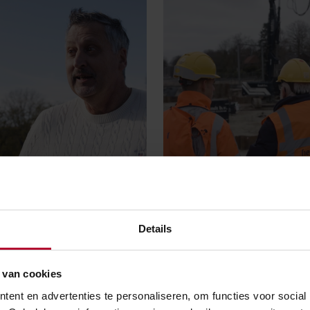
Van groene achtertuin naar
Details
r op een bouwplaats
bouwplaats
 van cookies
ent en advertenties te personaliseren, om functies voor social