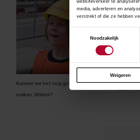
websiteverkeer te analyseren
media, adverteren en analys
verstrekt of die ze hebben v
Toestemmingsselectie
Noodzakelijk
Weigeren
Kunnen we het nog goed met je
Wonen naas
maken, Willem?