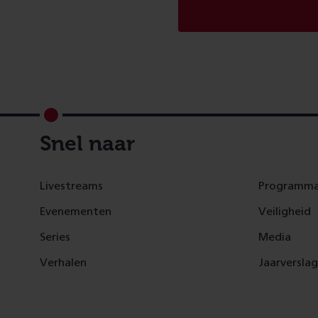
Footer
Snel naar
Livestreams
Programma
Evenementen
Veiligheid
Series
Media
Verhalen
Jaarversla