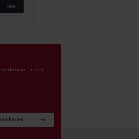
Nee
werkcheck. Je ziet
zaamheden