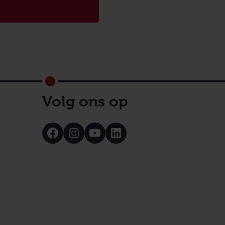
Volg ons op
Bezoek
Bezoek
Bezoek
Bezoek
onze
onze
onze
onze
Facebook
Instagram
Youtube
LinkedIn
pagina
pagina
pagina
pagina