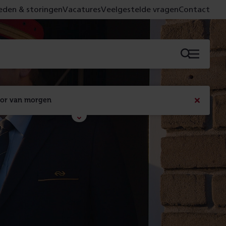
den & storingen
Vacatures
Veelgestelde vragen
Contact
Menu
oor van morgen
Bericht
sluiten
Met de campagne 'Voor 't spoor naar morgen' laten 
we zien wat er vandaag gebeurt en wat dat - 
figuurlijk gezien - morgen oplevert.
Lees meer