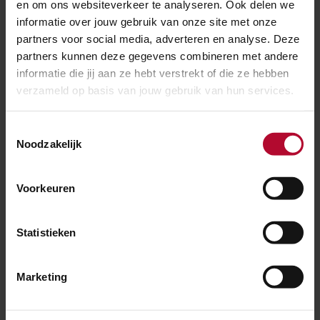
en om ons websiteverkeer te analyseren. Ook delen we
informatie over jouw gebruik van onze site met onze
partners voor social media, adverteren en analyse. Deze
In verband met de Algemene Verordening
partners kunnen deze gegevens combineren met andere
informatie die jij aan ze hebt verstrekt of die ze hebben
Gegevensbescherming (AVG) vragen wij je om vóór
verzameld op basis van jouw gebruik van hun services.
het versturen van dit formulier akkoord te gaan met
onze
privacyvoorwaarden
.
Dit is nodig om jouw vraag
Toestemmingsselectie
of opmerking in behandeling te kunnen nemen.
Noodzakelijk
IK BEN AKKOORD MET DE PRIVACYVOORWAARDEN
Voorkeuren
VAN PRORAIL.*
Verzenden
Statistieken
Marketing
Ben je tevreden over de informatie op
deze pagina?