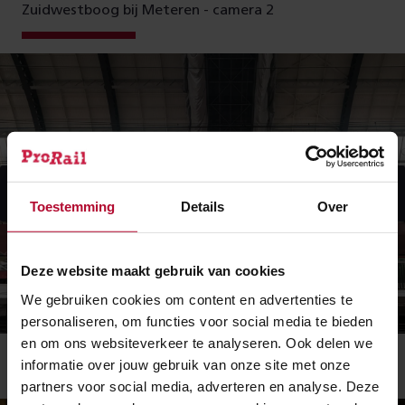
Zuidwestboog bij Meteren - camera 2
Geef toestemming voor voorkeuren om deze
video te bekijken
Toestemming
Details
Over
Deze website maakt gebruik van cookies
We gebruiken cookies om content en advertenties te
personaliseren, om functies voor social media te bieden
en om ons websiteverkeer te analyseren. Ook delen we
Station Amsterdam Centraal - camera 1
informatie over jouw gebruik van onze site met onze
partners voor social media, adverteren en analyse. Deze