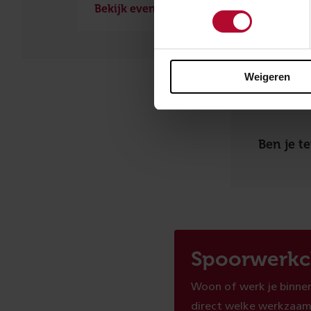
Bekijk evenement
Weigeren
Ben je t
Spoorwerkc
Woon of werk je binnen
direct welke werkzaam