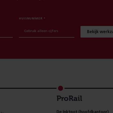
HUISNUMMER
Bekijk werk
ProRail
De Inktpot (hoofdkantoor)