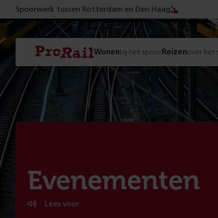
Spoorwerk tussen Rotterdam en Den Haag
Navigatie
Homepage
Wonen
bij het spoor
Reizen
over het
ProRail
:
Evenementen
Lees voor