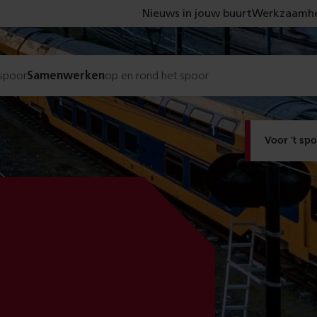
Nieuws in jouw buurt
Werkzaamhe
 spoor
Samenwerken
op en rond het spoor
Voor 't sp