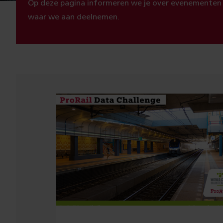
Op deze pagina informeren we je over evenementen
waar we aan deelnemen.
Evenementen