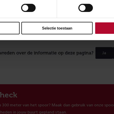
Selectie toestaan
evreden over de informatie op deze pagina?
Ja
heck
 300 meter van het spoor? Maak dan gebruik van onze spoor
heden in jouw buurt gepland staan.