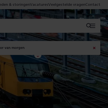
den & storingen
Vacatures
Veelgestelde vragen
Contact
Menu
oor van morgen
Bericht
sluiten
Met de campagne 'Voor 't spoor naar morgen' laten 
we zien wat er vandaag gebeurt en wat dat - 
figuurlijk gezien - morgen oplevert.
Lees meer