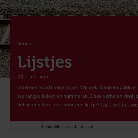
Series
:
Lijstjes
Lees voor
Iedereen houdt van lijstjes. Wij ook. Daarom public
we rangschikken en nummeren. Deze verhalen vind je h
heb je een leuk idee voor een lijstje?
Laat het ons w
Gemiddelde leestijd: 1 minuut