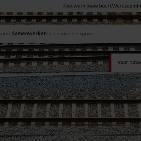
Nieuws in jouw buurt
Werkzaamhe
 spoor
Samenwerken
op en rond het spoor
Voor 't sp