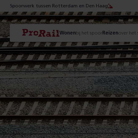
Spoorwerk tussen Rotterdam en Den Haag
Navigatie
Homepage
Wonen
bij het spoor
Reizen
over het
ProRail