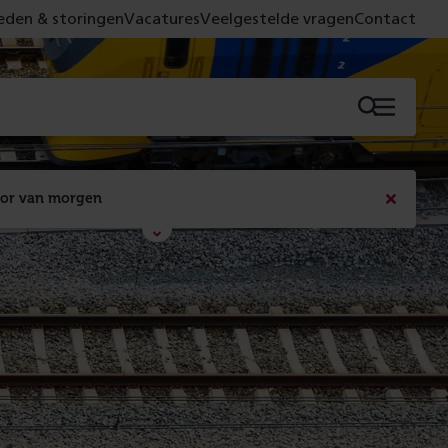
den & storingen
Vacatures
Veelgestelde vragen
Contact
Menu
oor van morgen
Bericht
sluiten
Met de campagne 'Voor 't spoor naar morgen' laten 
we zien wat er vandaag gebeurt en wat dat - 
figuurlijk gezien - morgen oplevert.
Lees meer