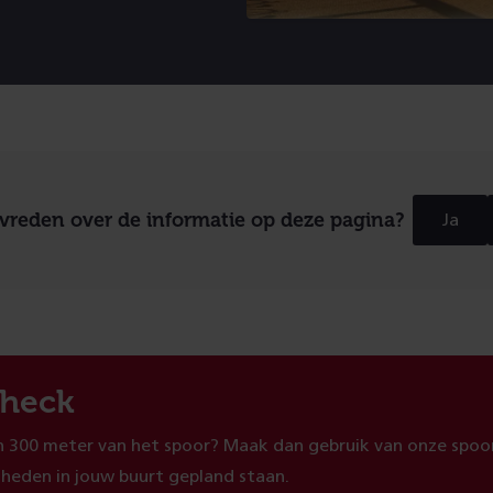
evreden over de informatie op deze pagina?
Ja
heck
 300 meter van het spoor? Maak dan gebruik van onze spoor
heden in jouw buurt gepland staan.