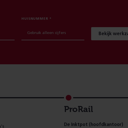
HUISNUMMER
Bekijk werk
ProRail
De Inktpot (hoofdkantoor)
's