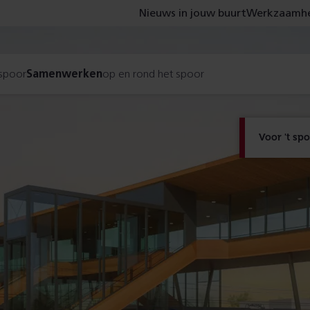
Nieuws in jouw buurt
Werkzaamhe
 spoor
Samenwerken
op en rond het spoor
Voor 't sp