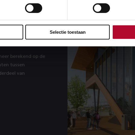
or
Selectie toestaan
 meer berekend op de
hten tussen
derdeel van