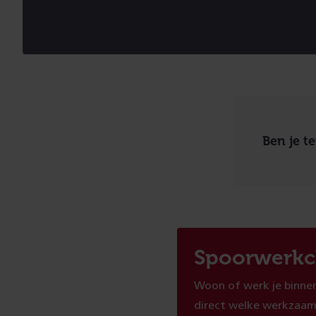
Ben je t
Spoorwerkc
Woon of werk je binnen
direct welke werkzaam