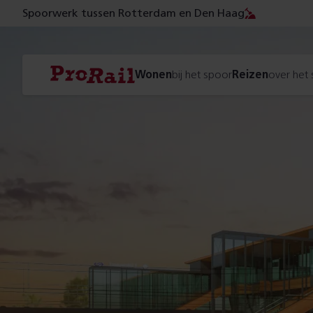
Spoorwerk tussen Rotterdam en Den Haag
Navigatie
Homepage
Wonen
bij het spoor
Reizen
over het
ProRail