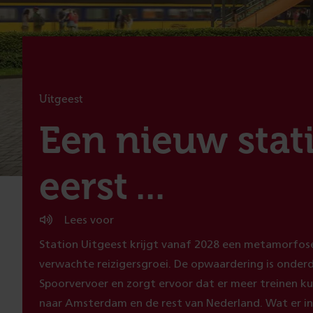
Uitgeest
:
Een nieuw stat
eerst ...
Lees voor
Station Uitgeest krijgt vanaf 2028 een metamorfose
verwachte reizigersgroei. De opwaardering is ond
Spoorvervoer en zorgt ervoor dat er meer treinen k
naar Amsterdam en de rest van Nederland. Wat er i