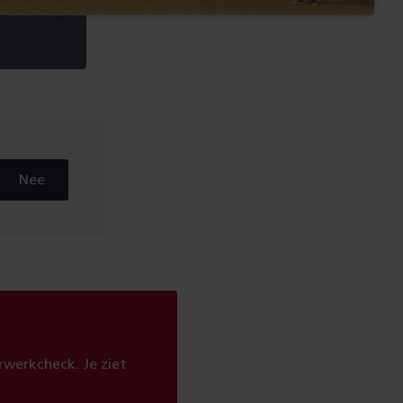
Nee
werkcheck. Je ziet