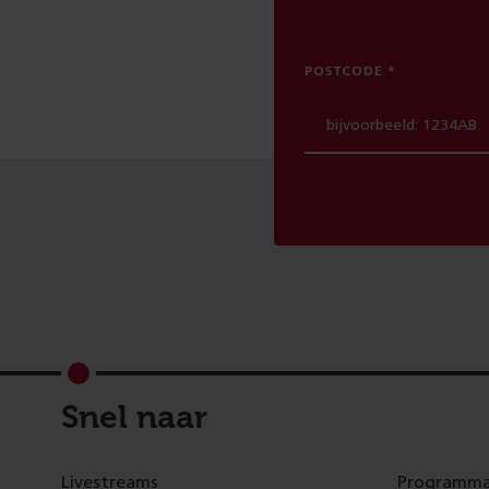
POSTCODE
Footer
Snel naar
Livestreams
Programma