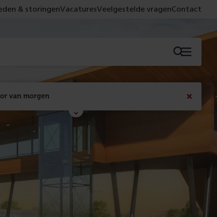
den & storingen
Vacatures
Veelgestelde vragen
Contact
Menu
oor van morgen
Bericht
sluiten
Met de campagne 'Voor 't spoor naar morgen' laten 
we zien wat er vandaag gebeurt en wat dat - 
figuurlijk gezien - morgen oplevert.
Lees meer