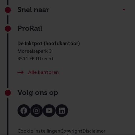
Footer
Snel naar
ProRail
De Inktpot (hoofdkantoor)
Moreelsepark 3
3511 EP Utrecht
Alle kantoren
Volg ons op
Bezoek
Bezoek
Bezoek
Bezoek
onze
onze
onze
onze
Facebook
Instagram
Youtube
LinkedIn
pagina
pagina
pagina
pagina
Cookie instellingen
Copyright
Disclaimer