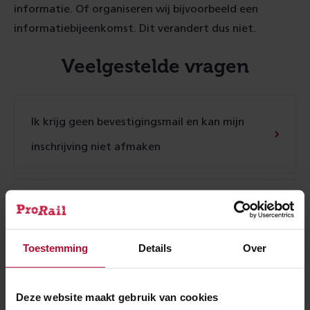
informatie. Of organiseren wij bijvoorbeeld een
informatiebijeenkomst. Dit verandert dus niet.
Veelgestelde vragen
Ik krijg geen bevestigingsmail en kan mijn
inschrijving niet afmaken
Hoe vaak krijg ik e-mails?
Toestemming
Details
Over
Waarom moet ik mijn adres invullen?
Deze website maakt gebruik van cookies