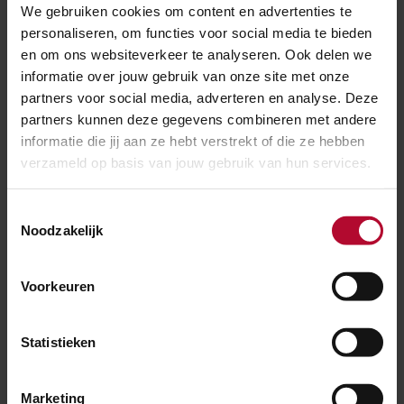
We gebruiken cookies om content en advertenties te
Ik ontvang geen e-mails. Hoe kan dit?
personaliseren, om functies voor social media te bieden
en om ons websiteverkeer te analyseren. Ook delen we
informatie over jouw gebruik van onze site met onze
partners voor social media, adverteren en analyse. Deze
Hoe ver woon ik eigenlijk van het spoor?
partners kunnen deze gegevens combineren met andere
informatie die jij aan ze hebt verstrekt of die ze hebben
verzameld op basis van jouw gebruik van hun services.
Mijn gegevens zijn al bekend bij ProRail. Hoe
kan dit?
Toestemmingsselectie
Noodzakelijk
Misschien vind je dit ook
Voorkeuren
interessant
Statistieken
Marketing