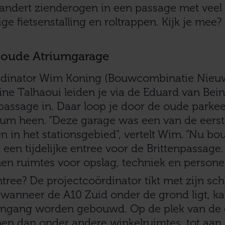
andert zienderogen in een passage met veel 
ge fietsenstalling en roltrappen. Kijk je mee?
a oude Atriumgarage
rdinator Wim Koning (Bouwcombinatie Nieuw
ine Talhaoui leiden je via de Eduard van Bei
assage in. Daar loop je door de oude parke
ium heen. “Deze garage was een van de eers
 in het stationsgebied”, vertelt Wim. “Nu b
een tijdelijke entree voor de Brittenpassage
n ruimtes voor opslag, techniek en personee
entree? De projectcoördinator tikt met zijn s
 wanneer de A10 Zuid onder de grond ligt, k
e ingang worden gebouwd. Op de plek van de
en dan onder andere winkelruimtes, tot aan