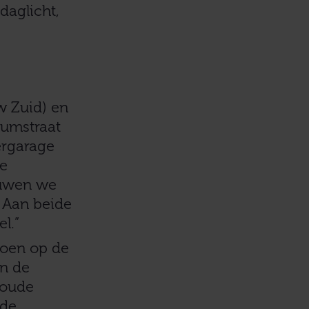
daglicht,
 Zuid) en
numstraat
ergarage
te
ouwen we
. Aan beide
l.”
choen op de
an de
 oude
 de