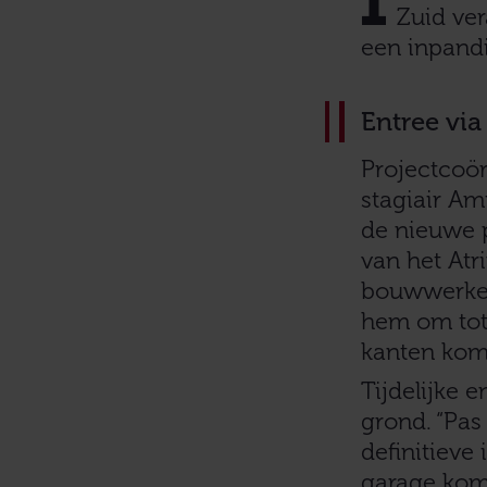
Zuid ver
een inpandi
Entree vi
Projectcoö
stagiair Am
de nieuwe p
van het Atr
bouwwerken
hem om tot 
kanten kome
Tijdelijke 
grond. “Pas
definitiev
garage kom