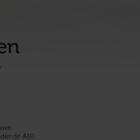
en
g
euwe
nder de A10