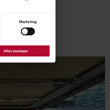
ruk worden.
oor krijgt
komt er bij
Marketing
s ook een
an te kunnen
passage.
Alles toestaan