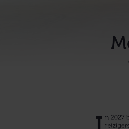
M
I
n 2027 
reiziger