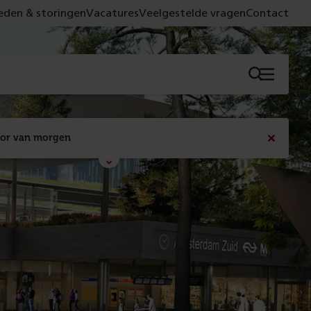
den & storingen
Vacatures
Veelgestelde vragen
Contact
Menu
oor van morgen
Bericht
sluiten
Met de campagne 'Voor 't spoor naar morgen' laten 
we zien wat er vandaag gebeurt en wat dat - 
figuurlijk gezien - morgen oplevert.
Lees meer