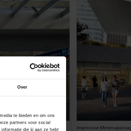
Over
 media te bieden en om ons
onze partners voor social
Impresssie Minervapassag
formatie die jij aan ze hebt