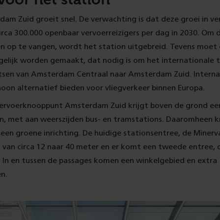
am Zuid groeit snel. De verwachting is dat deze groei in v
irca 300.000 openbaar vervoerreizigers per dag in 2030. Om 
en op te vangen, wordt het station uitgebreid. Tevens moet
elijk worden gemaakt, dat nodig is om het internationale t
tsen van Amsterdam Centraal naar Amsterdam Zuid. Internat
on alternatief bieden voor vliegverkeer binnen Europa.
ervoerknooppunt Amsterdam Zuid krijgt boven de grond een
n, met aan weerszijden bus- en tramstations. Daaromheen kr
een groene inrichting. De huidige stationsentree, de Miner
 van circa 12 naar 40 meter en er komt een tweede entree, 
. In en tussen de passages komen een winkelgebied en extra
en.