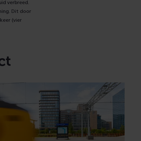
id verbreed.
ing. Dit door
keer (vier
ct