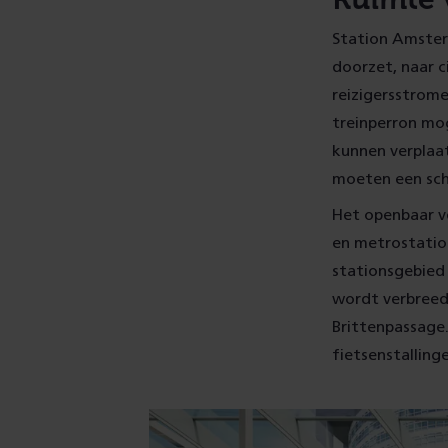
Station Amsterd
doorzet, naar c
reizigersstrom
treinperron mog
kunnen verplaa
moeten een scho
Het openbaar v
en metrostatio
stationsgebied 
wordt verbreed
Brittenpassage
fietsenstalling