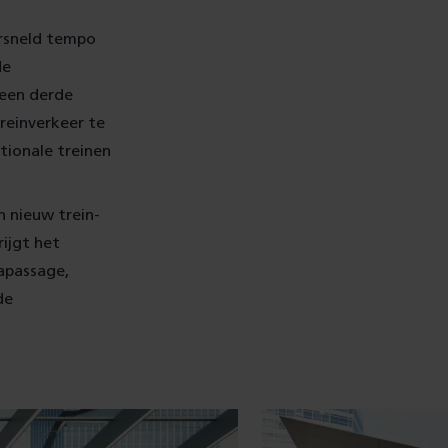
ersneld tempo
de
 een derde
reinverkeer te
ionale treinen
 nieuw trein-
ijgt het
vapassage,
de