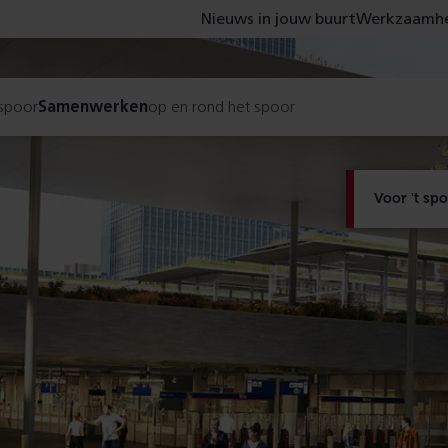
Nieuws in jouw buurt
Werkzaamhe
 spoor
Samenwerken
op en rond het spoor
Voor 't sp