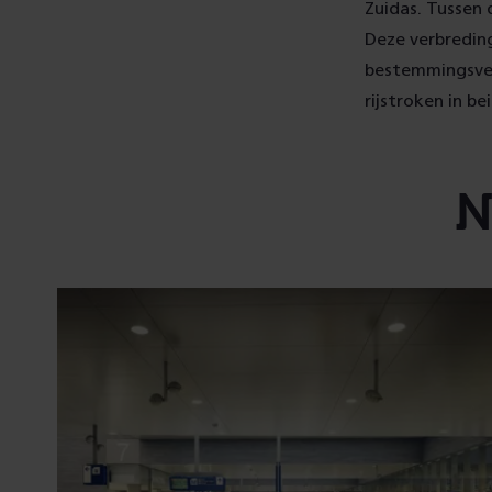
Zuidas. Tussen
Deze verbredin
bestemmingsverk
rijstroken in be
N