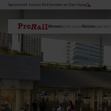
Spoorwerk tussen Rotterdam en Den Haag
Navigatie
Homepage
Wonen
bij het spoor
Reizen
over het
ProRail