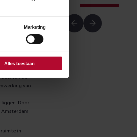
Marketing
Alles toestaan
 Het project
 deel van de
enwerking van
 liggen. Door
on Amsterdam
ruimte in