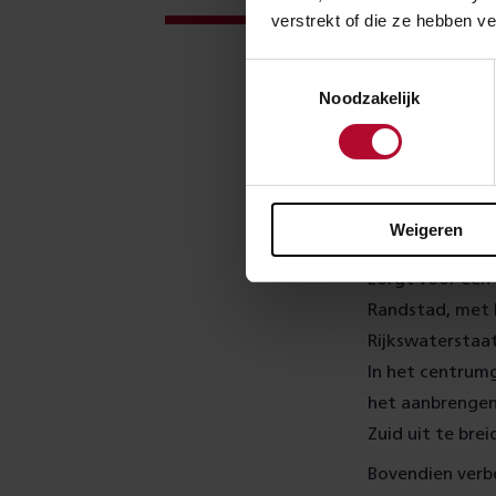
verstrekt of die ze hebben v
Toestemmingsselectie
Noodzakelijk
Zuidas
Weigeren
Zuidasdok is ee
zorgt voor een
Randstad, met 
Rijkswaterstaa
In het centrum
het aanbrengen
Zuid uit te br
Bovendien verbe