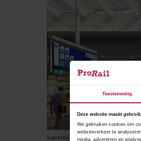
Toestemming
Deze website maakt gebruik
We gebruiken cookies om cont
websiteverkeer te analyseren
impressie Minervapassage station Amst
media, adverteren en analys