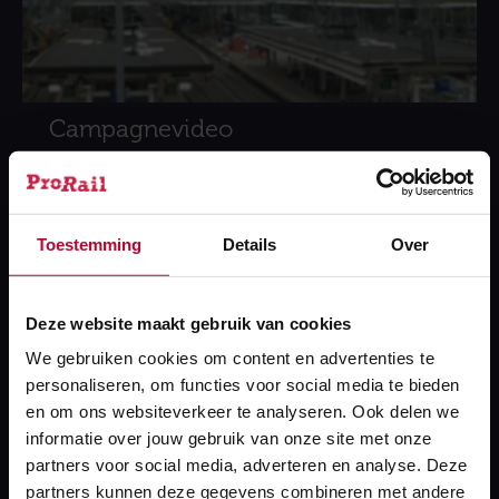
Campagnevideo
Blijvende vooruitgang
We snappen heel goed dat
Toestemming
Details
Over
werkzaamheden van invloed kunnen
zijn op reizigers en de omgeving. Dat
Deze website maakt gebruik van cookies
nemen we serieus. Maar het werk is
We gebruiken cookies om content en advertenties te
noodzakelijk en levert uiteindelijk
personaliseren, om functies voor social media te bieden
voordelen op, vóór reiziger en
en om ons websiteverkeer te analyseren. Ook delen we
omgeving. Wat we in deze campagne
informatie over jouw gebruik van onze site met onze
doen: we maken de verbinding tussen
partners voor social media, adverteren en analyse. Deze
partners kunnen deze gegevens combineren met andere
tijdelijke hinder (vandaag) en blijvende