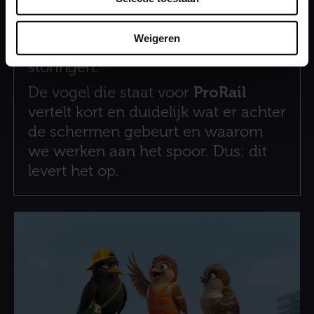
verwachtingen uit en verwoordt
wat veel treinreizigers denken
Weigeren
rondom werkzaamheden en
storingen.
De vogel die staat voor
ProRail
vertelt kort en duidelijk wat er achter
de schermen gebeurt en waarom
we werken aan het spoor. Dus: dit
levert het op.