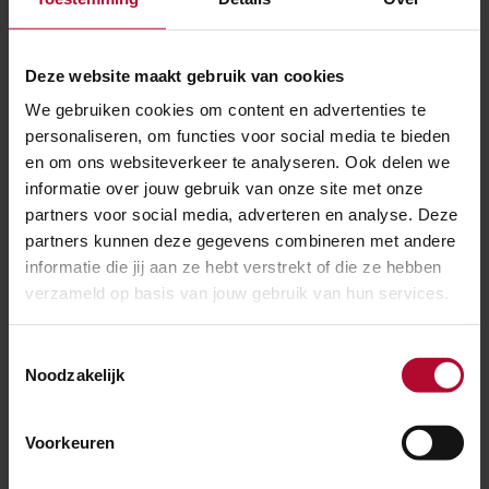
te voeren. Het oude staal en beton
worden weer gerecycled.”
Deze website maakt gebruik van cookies
We gebruiken cookies om content en advertenties te
Bovenleiding trekken
personaliseren, om functies voor social media te bieden
Het team dat bezig is met de nieuwe
en om ons websiteverkeer te analyseren. Ook delen we
informatie over jouw gebruik van onze site met onze
bovenleidingen werkt hard deze dagen.
partners voor social media, adverteren en analyse. Deze
De nieuwe fundatieblokken liggen er al.
partners kunnen deze gegevens combineren met andere
Inmiddels wordt de bovenleiding
informatie die jij aan ze hebt verstrekt of die ze hebben
getrokken, zoals ze dat zeggen. Draden
verzameld op basis van jouw gebruik van hun services.
spannen van bovenleidingsportaal naar
bovenleidingsportaal. De
Toestemmingsselectie
versterkingsleiding is de draad die
Noodzakelijk
ervoor zorgt dat de spanning op de
bovenleiding op peil blijft en voorkomt
Voorkeuren
dat er oververhitting of spanningsverlies