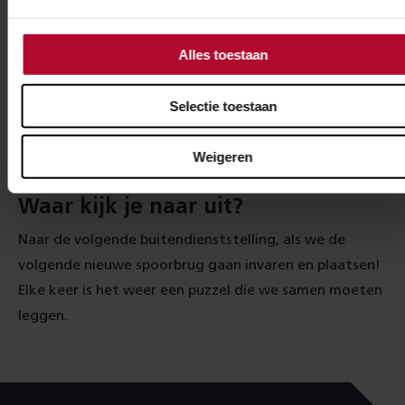
afstemmen, hoe beter het werk straks past in de
omgeving. Het wordt spannend als zich tijdens de
Alles toestaan
voorbereiding of uitvoering iets onverwachts
aandient, dat vraagt om creativiteit binnen de
Selectie toestaan
afspraken die we met belanghebbenden hebben
gemaakt.
Weigeren
Waar kijk je naar uit?
Naar de volgende buitendienststelling, als we de
volgende nieuwe spoorbrug gaan invaren en plaatsen!
Elke keer is het weer een puzzel die we samen moeten
leggen.