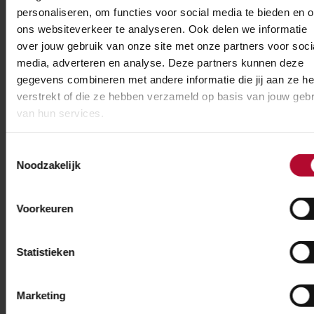
personaliseren, om functies voor social media te bieden en 
bezig met het vervangen van de volgende spoorbrug.
ons websiteverkeer te analyseren. Ook delen we informatie
Omgevingsmanagement zorgt voor de brug tussen
over jouw gebruik van onze site met onze partners voor soci
techniek en omgeving.
media, adverteren en analyse. Deze partners kunnen deze
gegevens combineren met andere informatie die jij aan ze he
Wij vertalen het werk naar wat het betekent voor
verstrekt of die ze hebben verzameld op basis van jouw gebr
bewoners, bedrijven en andere stakeholders. Zodat zij
van hun services.
weten wat er speelt, en wij met alle benodigde
toestemmingen op zak aan de slag kunnen. Deze
Toestemmingsselectie
hebben we onder andere van de gemeente, de
Noodzakelijk
omgevingsdienst, de wegbeheerder en waternet
nodig hebben. Onze rol: zorgen dat alles klopt én dat
Voorkeuren
iedereen goed is aangehaakt.
Statistieken
Waar ligt de grootste uitdaging?
De kunst is om vroeg in beeld te hebben wat er
Marketing
wanneer gebeurt. Hoe eerder we beginnen met