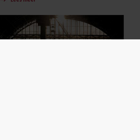
21 april 2026
Foto-expositie over en op