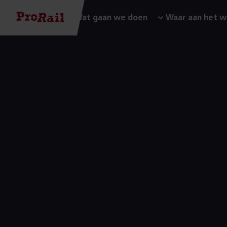
Navigatie
Homepage
Wat gaan we doen
Waar aan het w
Bouwen
op
een
eiland