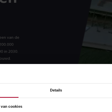
een van de
200.000
00 in 2030.
bouwd.
Details
 van cookies