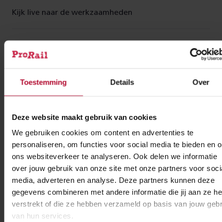
Kijk live naar de werkzaamheden
In vijf delen
De vrije kruising wordt gebouwd in vijf delen. In totaal
Toestemming
Details
Over
wordt deze 100 meter lang. Het eerste deel is
afgelopen jaren gebouwd. In de eerste helft van 2025
leggen we de eerste sporen over de tunnel, waarna
Deze website maakt gebruik van cookies
treinen eroverheen gaan rijden. Daardoor ontstaat
We gebruiken cookies om content en advertenties te
ruimte om op de plek waar nu nog twee sporen liggen
personaliseren, om functies voor social media te bieden en 
ons websiteverkeer te analyseren. Ook delen we informatie
aan de noordkant van het bouwterrein, de tunnel
over jouw gebruik van onze site met onze partners voor soci
verder af te bouwen. Zo bouwen we deel voor deel de
media, adverteren en analyse. Deze partners kunnen deze
tunnel af.
gegevens combineren met andere informatie die jij aan ze he
verstrekt of die ze hebben verzameld op basis van jouw gebr
van hun services.