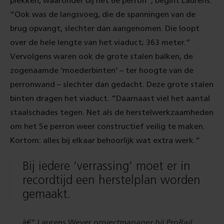
plekken, waaronder bij het 6e perron”, begint Laurens.
“Ook was de langsvoeg, die de spanningen van de
brug opvangt, slechter dan aangenomen. Die loopt
over de hele lengte van het viaduct; 363 meter.”
Vervolgens waren ook de grote stalen balken, de
zogenaamde ‘moederbinten’ – ter hoogte van de
perronwand – slechter dan gedacht. Deze grote stalen
binten dragen het viaduct. “Daarnaast viel het aantal
staalschades tegen. Net als de herstelwerkzaamheden
om het 5e perron weer constructief veilig te maken.
Kortom: alles bij elkaar behoorlijk wat extra werk.”
Bij iedere ‘verrassing’ moet er in
recordtijd een herstelplan worden
gemaakt.
Laurens Wever
projectmanager bij ProRail