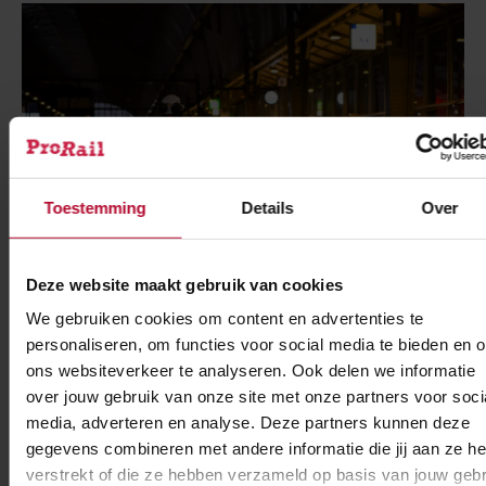
Toestemming
Details
Over
Deze website maakt gebruik van cookies
We gebruiken cookies om content en advertenties te
personaliseren, om functies voor social media te bieden en 
Grote complimenten
ons websiteverkeer te analyseren. Ook delen we informatie
over jouw gebruik van onze site met onze partners voor soci
“Het is natuurlijk een heel bijzonder viaduct”, gaat hij
media, adverteren en analyse. Deze partners kunnen deze
verder. “Daarom hebben we helaas weinig
gegevens combineren met andere informatie die jij aan ze he
vergelijkingsmateriaal.” Het betekent dat er bij iedere
verstrekt of die ze hebben verzameld op basis van jouw gebr