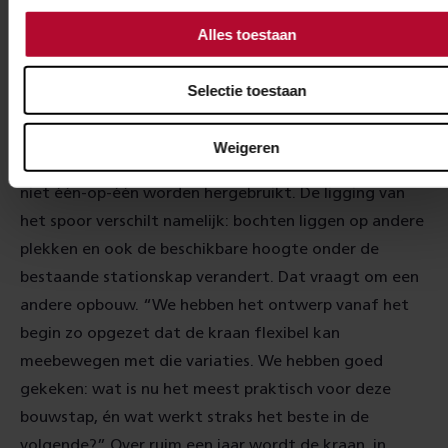
andere opbouw'
Alles toestaan
Peter de Boer
Coördinerend constructeur
Selectie toestaan
Antea Group
Weigeren
Dat is nodig, want in de volgende bouwfase kan hij
niet één-op-één worden hergebruikt. De ligging van
het spoor verschilt namelijk: bochten liggen op andere
plekken en ook de beschikbare hoogte onder de
bestaande stationskap verandert. Dat vraagt om een
andere opbouw. “We hebben het ontwerp vanaf het
begin zo opgezet dat de kraan flexibel kan
meebewegen met die variaties. We hebben goed
gekeken: wat is nu het meest praktisch voor deze
bouwstap, én wat werkt straks het beste in de
volgende?” Over ruim een jaar wordt de kraan, in