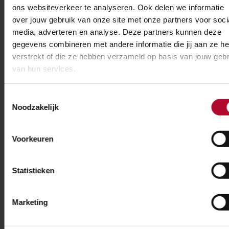
met veel boutverbindingen, dat hij uit losse elementen
ons websiteverkeer te analyseren. Ook delen we informatie
bestaat. Die kun je makkelijk demonteren en opnieuw
over jouw gebruik van onze site met onze partners voor soci
opbouwen.”
media, adverteren en analyse. Deze partners kunnen deze
gegevens combineren met andere informatie die jij aan ze he
verstrekt of die ze hebben verzameld op basis van jouw gebr
van hun services.
Toestemmingsselectie
Noodzakelijk
Voorkeuren
Statistieken
Marketing
'Elke bouwfase vraagt om een