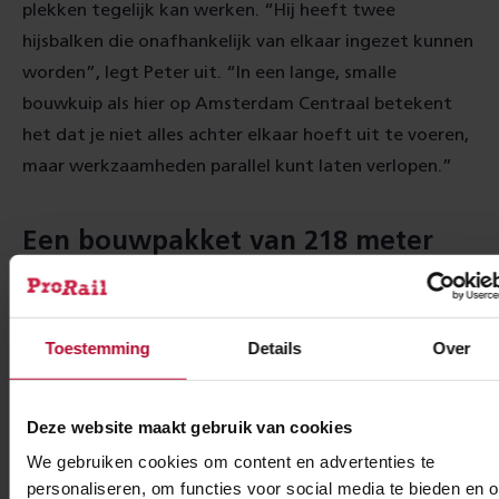
plekken tegelijk kan werken. “Hij heeft twee
hijsbalken die onafhankelijk van elkaar ingezet kunnen
worden”, legt Peter uit. “In een lange, smalle
bouwkuip als hier op Amsterdam Centraal betekent
het dat je niet alles achter elkaar hoeft uit te voeren,
maar werkzaamheden parallel kunt laten verlopen.”
Een bouwpakket van 218 meter
Nu de eerste van vier grote bouwfases – bij de
spoorbak aan de IJ-zijde – bijna is afgerond, wordt de
kraan in de komende weken gedemonteerd. Dat
Toestemming
Details
Over
gebeurt in een paar dagen, waarna de onderdelen
worden opgeslagen en aangepast voor de volgende
Deze website maakt gebruik van cookies
fase. “Het is echt een soort bouwpakket”, vertelt
We gebruiken cookies om content en advertenties te
Peter. “We hebben hem zo ontworpen, onder andere
personaliseren, om functies voor social media te bieden en 