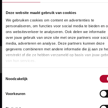
naar zuid (centrumzijde).
Deze website maakt gebruik van cookies
Tussen de nieuwe fietsenstalling en de vernieuwde
We gebruiken cookies om content en advertenties te
oostelijke reizigerstunnel komt een nieuwe toegang,
personaliseren, om functies voor social media te bieden en 
zodat reizigers snel vanuit de fietsenstalling op het
ons websiteverkeer te analyseren. Ook delen we informatie
perron kunnen komen.
over jouw gebruik van onze site met onze partners voor soci
media, adverteren en analyse. Deze partners kunnen deze
gegevens combineren met andere informatie die jij aan ze he
Snel naar
verstrekt of die ze hebben verzameld op basis van jouw gebr
van hun services.
Toestemmingsselectie
Noodzakelijk
Spoorwerkcheck
Voorkeuren
Woon of werk je binnen 300 meter van het spoor?
Maak dan gebruik van onze spoorwerkcheck. Je ziet