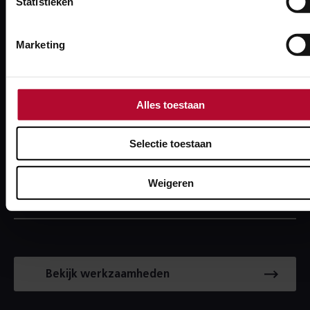
Statistieken
direct welke werkzaamheden in jouw buurt gepland
staan.
Marketing
POSTCODE
Alles toestaan
Selectie toestaan
HUISNUMMER
Weigeren
Bekijk werkzaamheden