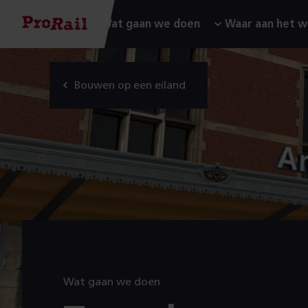
Navigatie
Homepage
Wat gaan we doen
Waar aan het w
Bouwen
op
Bouwen op een eiland
een
eiland
Wat gaan we doen