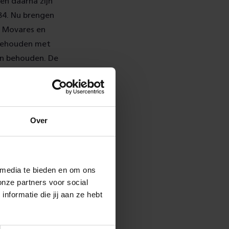
ren daarna zijn
984. Nu brengen
. Movares en
 gehouden met
ion behouden. De
e
Over
 media te bieden en om ons
onze partners voor social
formatie die jij aan ze hebt