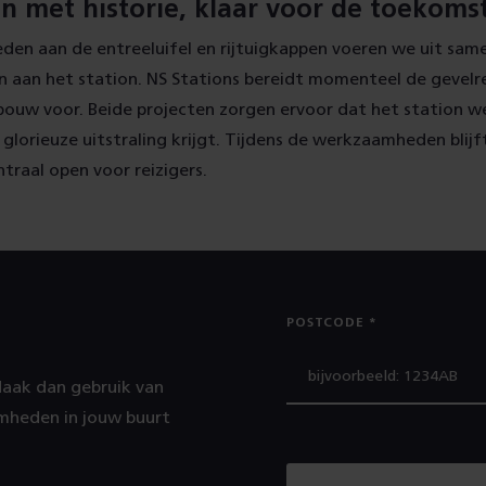
on met historie, klaar voor de toekoms
en aan de entreeluifel en rijtuigkappen voeren we uit sam
aan het station. NS Stations bereidt momenteel de gevelr
bouw voor. Beide projecten zorgen ervoor dat het station w
 glorieuze uitstraling krijgt. Tijdens de werkzaamheden blijf
raal open voor reizigers.
POSTCODE
Maak dan gebruik van
mheden in jouw buurt