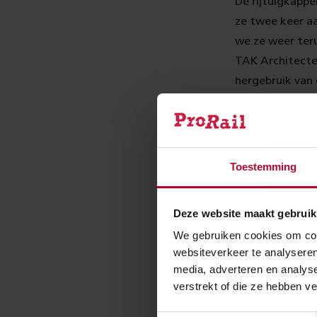
De rijtuigkappe
ze twee keer aa
we ze weer teru
TAK Architecte
hergebruik van 
entree aan de c
drukstbezochte
Toestemming
Deze website maakt gebruik
We gebruiken cookies om cont
websiteverkeer te analyseren
media, adverteren en analys
verstrekt of die ze hebben v