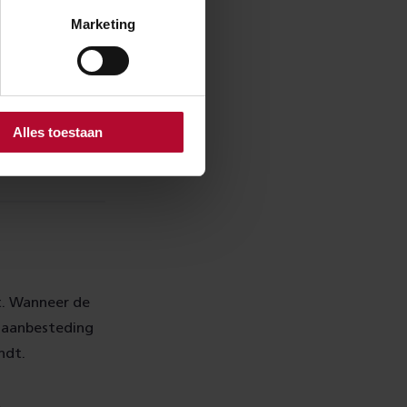
Marketing
Alles toestaan
t. Wanneer de
e aanbesteding
indt.