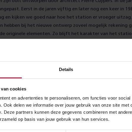
n zijn ooit ontworpen door architect Pierre Cuypers. In de ja
ngepast. Eerst in de jaren vijftig en later nog een keer in 1
g en kijken we goed naar hoe het station er vroeger uitzag
n hebben bij het nieuwe ontwerp zoveel mogelijk rekening
de originele elementen. Zo blijft het karakter van het stat
entrumzijde krijgt weer de uitstraling die past bij een van d
 stations van Nederland.
Details
 van cookies
ent en advertenties te personaliseren, om functies voor social
. Ook delen we informatie over jouw gebruik van onze site met 
e. Deze partners kunnen deze gegevens combineren met andere in
erzameld op basis van jouw gebruik van hun services.