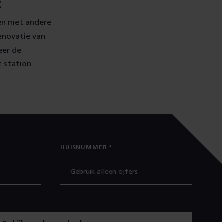
t
en met andere
enovatie van
eer de
t station
HUISNUMMER