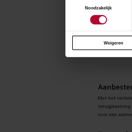
Toestemmingsselectie
Noodzakelijk
Weigeren
Van Cuypers to
Aanbested
Met het verlen
terugplaatsing 
voor een aanne