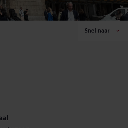
Snel naar
aal