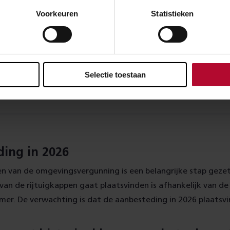
Voorkeuren
Statistieken
Selectie toestaan
t nu: Oude elementen worden opnieuw gebruikt
ing in 2026
en van de omgevingsvergunning is een belangrijke stap geze
van de rijtuigkappen gaat plaatsvinden is afhankelijk van d
mer. De verwachting is dat de aanbesteding in 2026 plaatsv