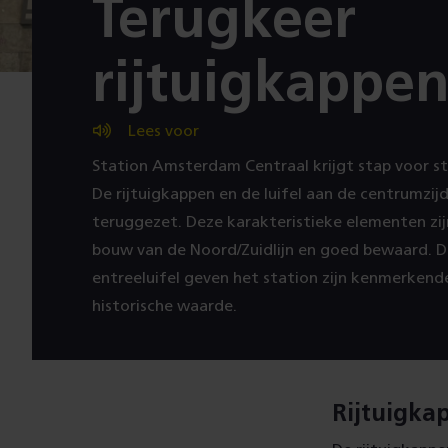
:
Terugkeer
rijtuigkappe
Lees voor
Station Amsterdam Centraal krijgt stap voor sta
De rijtuigkappen en de luifel aan de centrumzi
teruggezet. Deze karakteristieke elementen zi
bouw van de Noord/Zuidlijn en goed bewaard. D
entreeluifel geven het station zijn kenmerkende 
historische waarde.
Rijtuigka