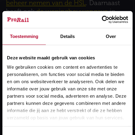
beheer nemen van de HSL
. Daarnaast
heeft ook
de woningbouwopgave
in
Nederland invloed op de keuzes die we
voor het spoor moeten maken.
Toestemming
Details
Over
Tegelijkertijd hebben we te maken
beperkte middelen en capaciteit.
Werkzaamheden veroorzaken
Deze website maakt gebruik van cookies
bovendien hinder voor reizigers en
We gebruiken cookies om content en advertenties te
vervoerders. Daarom zoeken wij naar
personaliseren, om functies voor social media te bieden
een goede balans in het spreiden van
en om ons websiteverkeer te analyseren. Ook delen we
deze hinder over de jaren heen. Ook zet
informatie over jouw gebruik van onze site met onze
partners voor social media, adverteren en analyse. Deze
ProRail in op het tijdig en zorgvuldig
partners kunnen deze gegevens combineren met andere
meenemen van betrokkenen en op
informatie die jij aan ze hebt verstrekt of die ze hebben
heldere communicatie. De manier
verzameld op basis van jouw gebruik van hun services.
waarop we omgaan met het uivoeren
van deze werkzaamheden, staat in ons
Toestemmingsselectie