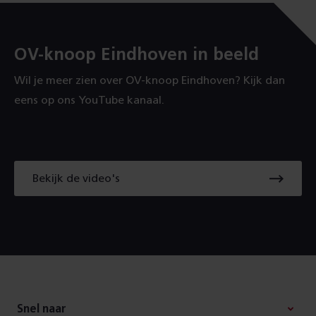
OV-knoop Eindhoven in beeld
Wil je meer zien over OV-knoop Eindhoven? Kijk dan
eens op ons YouTube kanaal.
Naar
Bekijk de video's
alle
video's
op
YouTube
Footer
Cookie
instellingen
Snel naar