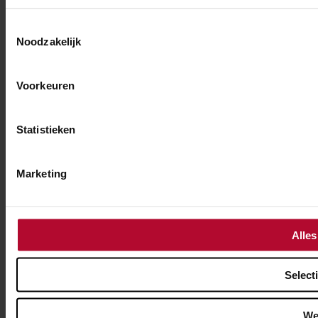
Toestemmingsselectie
Noodzakelijk
Voorkeuren
Statistieken
Marketing
Alles
Select
We