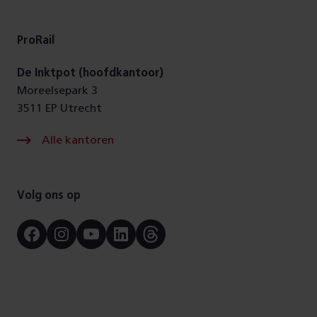
Digitale
toegankelijkheid
ProRail
De Inktpot (hoofdkantoor)
Moreelsepark 3
3511 EP Utrecht
Alle kantoren
Volg ons op
Facebook
Instagram
Youtube
LinkedIn
Threads