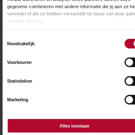
gegevens combineren met andere informatie die jij aan ze he
Wanneer wordt gevelisolatie
verstrekt of die ze hebben verzameld op basis van jouw gebr
uitgevoerd?
van hun services.
Toestemmingsselectie
Noodzakelijk
Hoe kan ik bezwaar maken?
Voorkeuren
Waarom wordt het geluidsniveau niet
gemeten maar berekend?
Statistieken
Houden jullie binnen het MJPG ook
Marketing
rekening met trillingen?
Alles toestaan