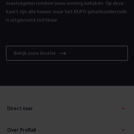
maatregelen rondom jouw woning bekijken. Op deze
kaart zijn alle huizen waar het MJPG geluidsonderzoek
is uitgevoerd zichtbaar.
Bekijk jouw locatie
Footer
Cookie
instellingen
Direct naar
Copyright
Diclaimer
Over ProRail