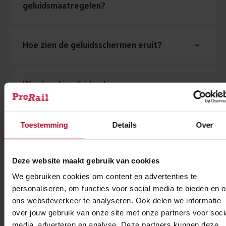
geluidsmaatregelen?
Hoe zien de geluidsschermen eruit?
Worden de geluidsschermen
onderhouden en schoongemaakt?
Toestemming
Details
Over
Wat is er bekend over de
bouwplanning van de maatregelen?
Deze website maakt gebruik van cookies
We gebruiken cookies om content en advertenties te
personaliseren, om functies voor social media te bieden en 
Wat betekent een
ons websiteverkeer te analyseren. Ook delen we informatie
gevelisolatieonderzoek voor mij?
over jouw gebruik van onze site met onze partners voor soci
media, adverteren en analyse. Deze partners kunnen deze