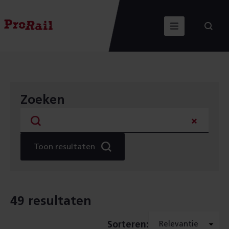
Navigatie
Homepage
Menu
Zoeken
Bouwen
op
een
eiland
Zoeken
Zoek
Toon resultaten
49 resultaten
Sorteren: