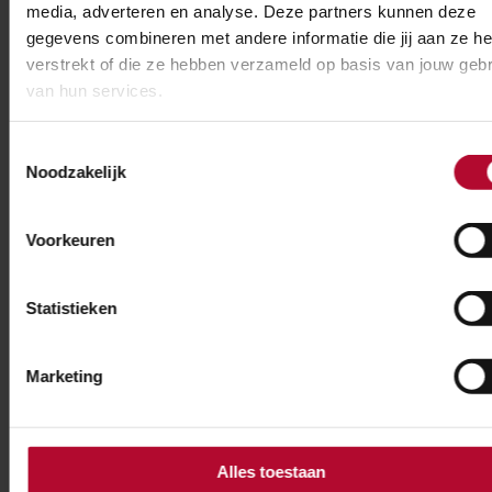
media, adverteren en analyse. Deze partners kunnen deze
tijdelijk afgesloten. Toch vinden reizi...
gegevens combineren met andere informatie die jij aan ze he
verstrekt of die ze hebben verzameld op basis van jouw gebr
van hun services.
Lees meer Over
Het effect van een wijziging
Toestemmingsselectie
Noodzakelijk
18 oktober 2024
Een goede, robuuste en betrouwbare
Voorkeuren
dienstregeling. Daar zetten Ed
Siemonsma en zijn collega’s bij NS
Statistieken
Reizigers en NS Internationaal zich
dagelijks voor in. Zowel voor morgen
Marketing
als op de lange termijn. Als Adviseur
Infrastructuur Groot Amsterdam zijn
het dru...
Alles toestaan