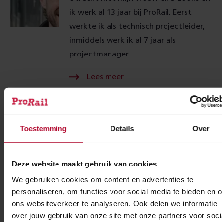
ik werk al 13 jaar bij ProRail. Eerst
werkte ik als technisch projectleider,
inmiddels werk ik al 7 jaar als
projectmanager.
Lees meer Over
Grip op de reizigersstroom
18 oktober 2024
Toestemming
Details
Over
Het is 13:10 uur. Op spoor 10a staat de
Sprinter naar Hoofddorp klaar voor
Deze website maakt gebruik van cookies
vertrek. Maar het perron ziet er
We gebruiken cookies om content en advertenties te
anders uit. Aan het oostelijke deel
personaliseren, om functies voor social media te bieden en 
wordt druk gewerkt. Er staan hekken
ons websiteverkeer te analyseren. Ook delen we informatie
over jouw gebruik van onze site met onze partners voor soci
en de gebruikelijke looproutes zijn