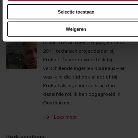
Selectie toestaan
Lees meer Over
Vier vragen aan Stefan
Weigeren
18 oktober 2024
Ik ben Stefan Deen, 43 jaar, en sinds
2011 technisch projectleider bij
ProRail. Daarvoor werkte ik bij
verschillende ingenieursbureaus – en
was ik in die tijd ook al actief bij
ProRail als ingehuurde kracht in
dezelfde rol. Ik ben opgegroeid in
Oosthuizen...
Lees meer Over
Werk-estafette