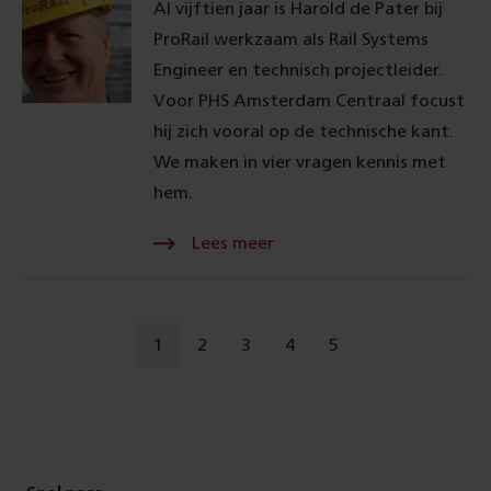
Al vijftien jaar is Harold de Pater bij
ProRail werkzaam als Rail Systems
Engineer en technisch projectleider.
Voor PHS Amsterdam Centraal focust
hij zich vooral op de technische kant.
We maken in vier vragen kennis met
hem.
Naar
1
2
3
4
5
u
ga
ga
ga
ga
een
bent
naar
naar
naar
naar
andere
pagina
op
pagina
pagina
pagina
pagina
Footer
pagina