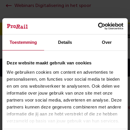
Webinars Digitalisering in het spoor
Toestemming
Details
Over
Deze website maakt gebruik van cookies
Geef toestemming voor voorkeuren om deze
video te bekijken
We gebruiken cookies om content en advertenties te
personaliseren, om functies voor social media te bieden
en om ons websiteverkeer te analyseren. Ook delen we
informatie over jouw gebruik van onze site met onze
partners voor social media, adverteren en analyse. Deze
partners kunnen deze gegevens combineren met andere
informatie die jij aan ze hebt verstrekt of die ze hebben
Webinar #10: Bovenleiding monitoring
verzameld op basis van jouw gebruik van hun services.