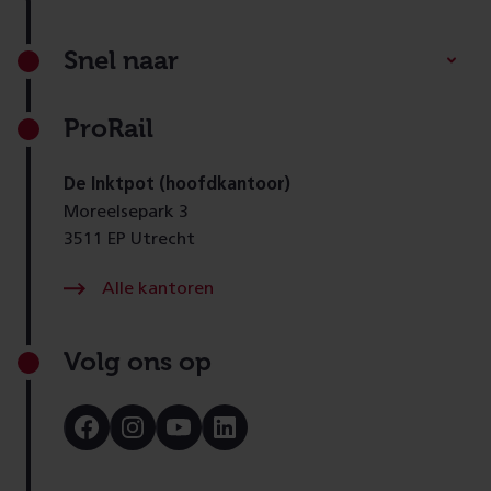
Footer
Snel naar
ProRail
De Inktpot (hoofdkantoor)
Moreelsepark 3
3511 EP Utrecht
Alle kantoren
Volg ons op
Bezoek
Bezoek
Bezoek
Bezoek
onze
onze
onze
onze
Facebook
Instagram
Youtube
LinkedIn
pagina
pagina
pagina
pagina