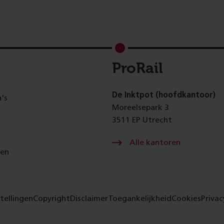
ProRail
De Inktpot (hoofdkantoor)
's
Moreelsepark 3
3511 EP Utrecht
Alle kantoren
gen
tellingen
Copyright
Disclaimer
Toegankelijkheid
Cookies
Privac