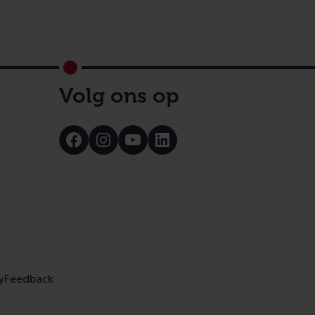
Volg ons op
Bezoek
Bezoek
Bezoek
Bezoek
onze
onze
onze
onze
Facebook
Instagram
Youtube
LinkedIn
pagina
pagina
pagina
pagina
y
Feedback