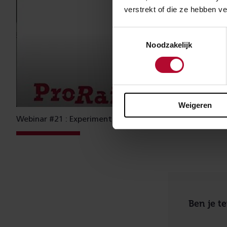
verstrekt of die ze hebben v
Toestemmingsselectie
Noodzakelijk
Weigeren
Webinar #21 : Experimenteren en implementeren
Ben je t