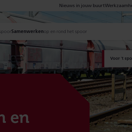
Nieuws in jouw buurt
Werkzaamhe
 spoor
Samenwerken
op en rond het spoor
Voor 't sp
n en