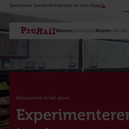
Spoorwerk tussen Rotterdam en Den Haag
Navigatie
Homepage
Wonen
bij het spoor
Reizen
over het
ProRail
Datascience in het spoor
:
Experimentere