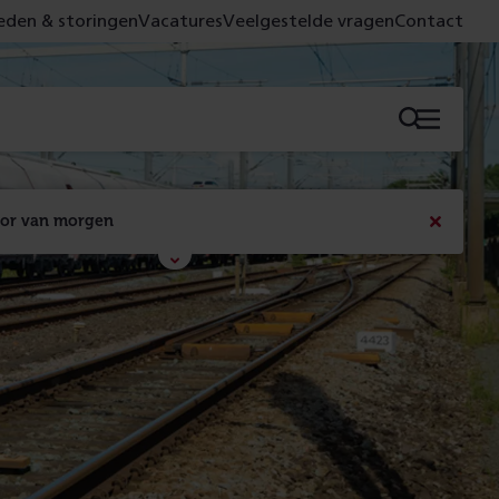
den & storingen
Vacatures
Veelgestelde vragen
Contact
Menu
oor van morgen
Bericht
sluiten
Met de campagne 'Voor 't spoor naar morgen' laten 
we zien wat er vandaag gebeurt en wat dat - 
figuurlijk gezien - morgen oplevert.
Lees meer