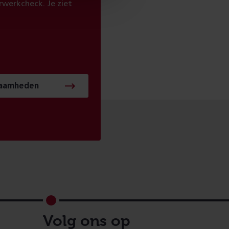
werkcheck. Je ziet
zaamheden
Volg ons op