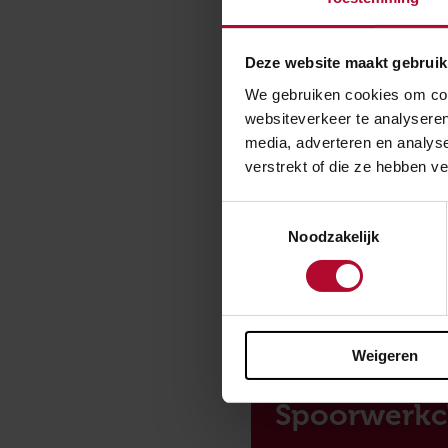
kanshebbers dit
Verkeersinform
Deze website maakt gebruik
De Website van
We gebruiken cookies om cont
en marktonderz
websiteverkeer te analyseren
media, adverteren en analys
verstrekt of die ze hebben v
Toestemmingsselectie
Noodzakelijk
Ben je t
Weigeren
Spoorwerkc