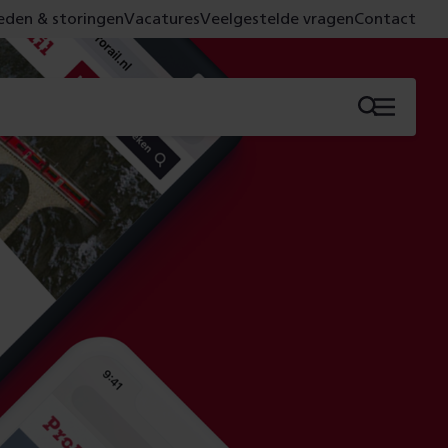
den & storingen
Vacatures
Veelgestelde vragen
Contact
Menu