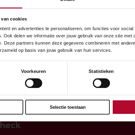
 jaar zijn onder meer ANWB, Arriva, Van A naar Beter en
atie Rijkswaterstaat.
 van cookies
 het Jaar-verkiezingen worden georganiseerd door online u
ent en advertenties te personaliseren, om functies voor social
oekbureau Multiscope.
. Ook delen we informatie over jouw gebruik van onze site met 
e. Deze partners kunnen deze gegevens combineren met andere in
erzameld op basis van jouw gebruik van hun services.
Voorkeuren
Statistieken
evreden over de informatie op deze pagina?
Ja
Selectie toestaan
heck