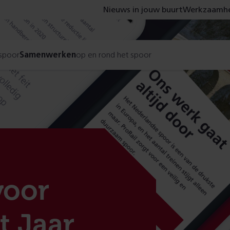
Nieuws in jouw buurt
Werkzaamhe
 spoor
Samenwerken
op en rond het spoor
voor
t Jaar