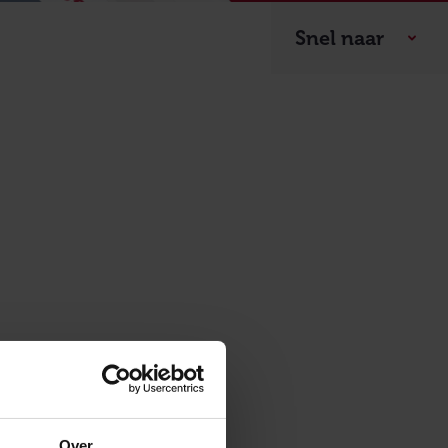
Snel naar
n 40
bsite en
te. Andere
Over