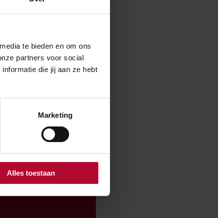
itgever Emerce
 media te bieden en om ons
onze partners voor social
formatie die jij aan ze hebt
Marketing
Nee
Alles toestaan