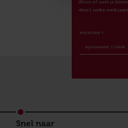
Woon of werk je binnen
direct welke werkzaam
POSTCODE
Footer
Snel naar