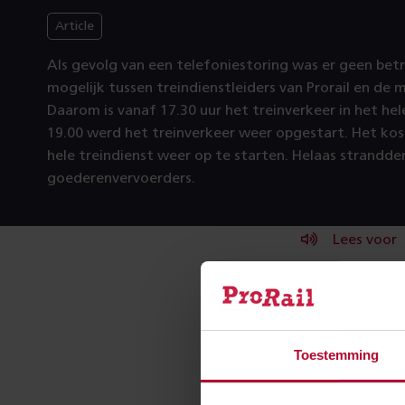
Article
Als gevolg van een telefoniestoring was er geen b
mogelijk tussen treindienstleiders van Prorail en de m
Daarom is vanaf 17.30 uur het treinverkeer in het hel
19.00 werd het treinverkeer weer opgestart. Het kos
hele treindienst weer op te starten. Helaas strandden
goederenvervoerders.
Lees voor
Reis
Toestemming
Het treinverkee