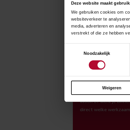
duurt tot de di
Deze website maakt gebruik
We gebruiken cookies om cont
websiteverkeer te analyseren
media, adverteren en analys
verstrekt of die ze hebben v
Ben je t
Toestemmingsselectie
Noodzakelijk
Spoorwerkc
Weigeren
Woon of werk je binnen
direct welke werkzaam