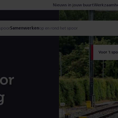
Nieuws in jouw buurt
Werkzaamhe
 spoor
Samenwerken
op en rond het spoor
Voor 't sp
oor
g