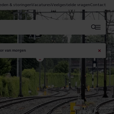
den & storingen
Vacatures
Veelgestelde vragen
Contact
Menu
oor van morgen
Bericht
sluiten
Met de campagne 'Voor 't spoor naar morgen' laten 
we zien wat er vandaag gebeurt en wat dat - 
figuurlijk gezien - morgen oplevert.
Lees meer