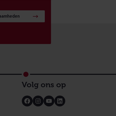
zaamheden
Volg ons op
Bezoek
Bezoek
Bezoek
Bezoek
onze
onze
onze
onze
Facebook
Instagram
Youtube
LinkedIn
pagina
pagina
pagina
pagina