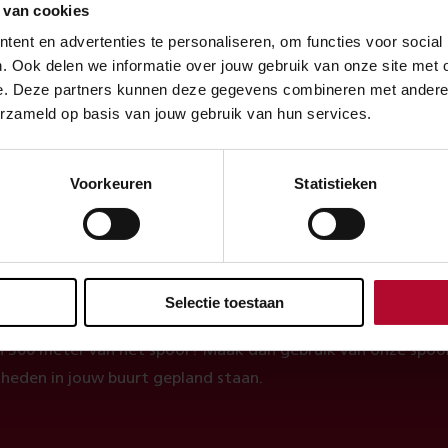
enstregeling weer op gang komt. Raadpleeg de reisplanner v
 van cookies
ent en advertenties te personaliseren, om functies voor social
. Ook delen we informatie over jouw gebruik van onze site met 
e. Deze partners kunnen deze gegevens combineren met andere in
erzameld op basis van jouw gebruik van hun services.
evreden over de informatie op deze pagina?
Ja
Voorkeuren
Statistieken
heck
Selectie toestaan
 300 meter van het spoor? Maak dan gebruik van onze spoor
heden in jouw buurt gepland staan.