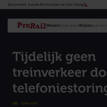
Spoorwerk tussen Rotterdam en Den Haag
Navigatie
Homepage
Wonen
bij het spoor
Reizen
over het
ProRail
Tijdelijk geen
treinverkeer d
telefoniestorin
Lees voor