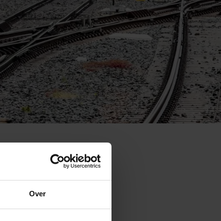
Over
 nog enige tijd