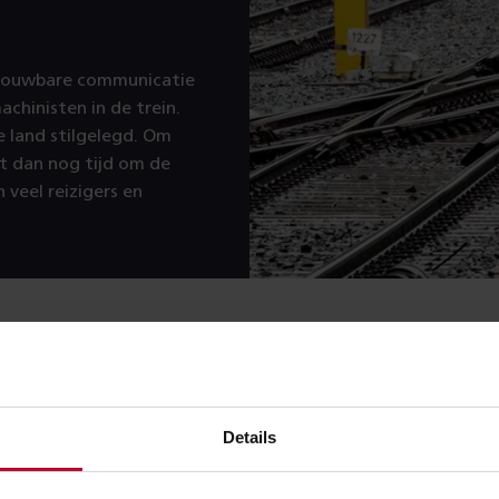
etrouwbare communicatie
achinisten in de trein.
e land stilgelegd. Om
t dan nog tijd om de
 veel reizigers en
advies
Details
r is inmiddels weer opgestart. Houd er rekening mee dat het