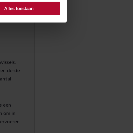
Alles toestaan
issels.
een derde
aantal
s een
en om in
ervoeren.