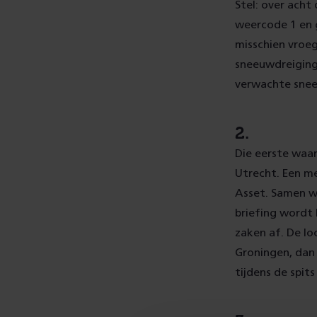
Stel: over acht
weercode 1 en g
misschien vroeg
sneeuwdreiging
verwachte snee
2.
Die eerste waa
Utrecht. Een me
Asset. Samen w
briefing wordt 
zaken af. De lo
Groningen, dan 
tijdens de spit