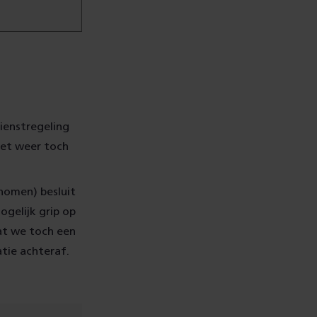
ienstregeling
 het weer toch
nomen) besluit
gelijk grip op
dat we toch een
tie achteraf.