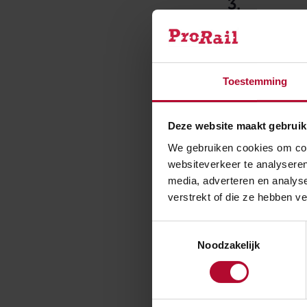
3.
De dag vóór de 
middags bijeen
rijden? Dan he
Toestemming
weerbericht en
weersverwachtin
dienstregeling b
Deze website maakt gebruik
rijden.
We gebruiken cookies om cont
websiteverkeer te analyseren
media, adverteren en analys
4.
verstrekt of die ze hebben v
Op de dag dat h
en aannemers, k
Toestemmingsselectie
Noodzakelijk
opgeschaald om 
wordt het hele