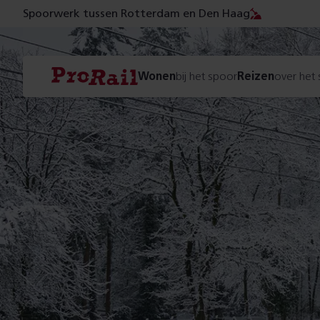
Spoorwerk tussen Rotterdam en Den Haag
Navigatie
Homepage
Wonen
bij het spoor
Reizen
over het
ProRail