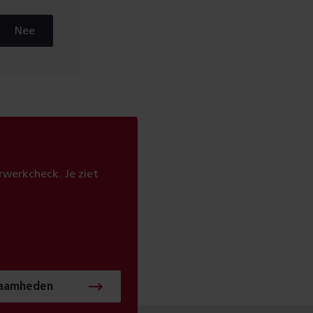
Nee
werkcheck. Je ziet
zaamheden