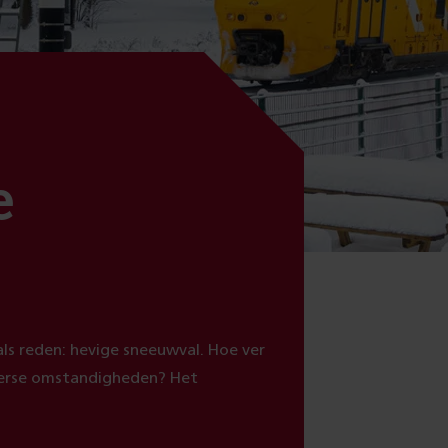
e
ls reden: hevige sneeuwval. Hoe ver
terse omstandigheden? Het