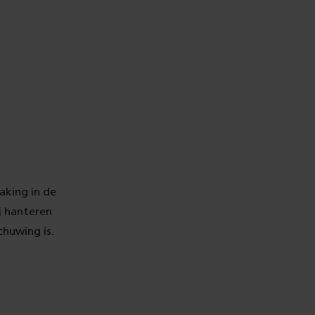
king in de
j hanteren
huwing is.