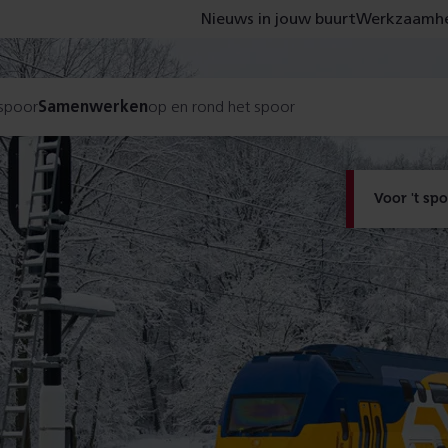
Nieuws in jouw buurt
Werkzaamhe
 spoor
Samenwerken
op en rond het spoor
Voor 't sp