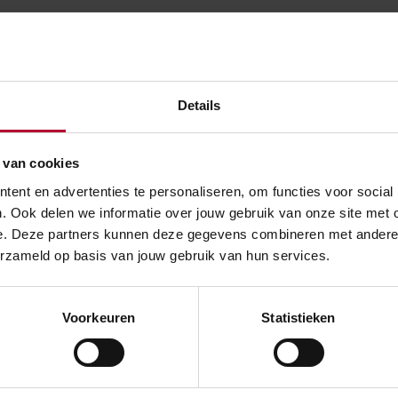
verwachte sneeuwval komen alle betrokken partijen ’s ochte
. Wordt ’s ochtends het voorgenomen besluit genomen om 
bben we 8 uur nodig voor de voorbereiding. Om 11.00 volgt 
Details
 rond 16.00 maken we de definitieve beslissing. Dat doen w
gen - en zeker sneeuw - grillig zijn. Het voorbereiden van
etekent dus niet altijd uitrollen. Maar het doel is altijd: vo
 van cookies
ent en advertenties te personaliseren, om functies voor social
. Ook delen we informatie over jouw gebruik van onze site met 
e. Deze partners kunnen deze gegevens combineren met andere in
erzameld op basis van jouw gebruik van hun services.
et gaat sneeuwen staat de hele operatie, inclusief incident
laar om problemen op het spoor snel op te lossen. Waar moge
Voorkeuren
Statistieken
alles zo goed mogelijk te laten verlopen. Als de sneeuwval i
 besluitvormingsproces geëvalueerd.