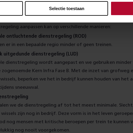
Selectie toestaan
chillende aanpassingen
tregeling aanpassen kan op verschillende manieren:
le ontluchtende dienstregeling (ROD)
den er in een bepaalde regio minder of geen treinen.
jk uitgedunde dienstregeling (LUD)
le dienstregeling wordt aangepast en we gebruiken minder w
de zogenoemde Kern Infra Fase B. Met de inzet van grofweg 
e wissels, beperken we het in bedrijf kunnen houden van het 
tijdens sneeuwval.
enstregeling
alen we de dienstregeling af tot het meest minimale. Slecht
wissels zijn nog in bedrijf. Deze vorm is in het leven geroep
od nog mensen met kritische beroepen per trein te kunnen v
gelukkig nog nooit voorgekomen.