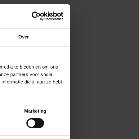
nds en ’s
aangepast te
een geüpdatet
Over
e dan pas omdat
 een aangepaste
orspelbaar
 media te bieden en om ons
onze partners voor social
formatie die jij aan ze hebt
enbestrijders
lijk zijn ze
Marketing
s gaan liggen,