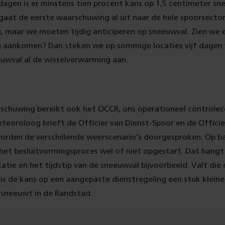
 dagen is er minstens tien procent kans op 1,5 centimeter s
aat de eerste waarschuwing al uit naar de hele spoorsector.
, maar we moeten tijdig anticiperen op sneeuwval. Zien we e
 aankomen? Dan steken we op sommige locaties vijf dagen 
uwval al de wisselverwarming aan.
rschuwing bereikt ook het OCCR, ons operationeel controlec
teoroloog brieft de Officier van Dienst-Spoor en de Officie
orden de verschillende weerscenario’s doorgesproken. Op ba
het besluitvormingsproces wel of niet opgestart. Dat hangt
catie en het tijdstip van de sneeuwval bijvoorbeeld. Valt die
is de kans op een aangepaste dienstregeling een stuk kleine
s sneeuwt in de Randstad.