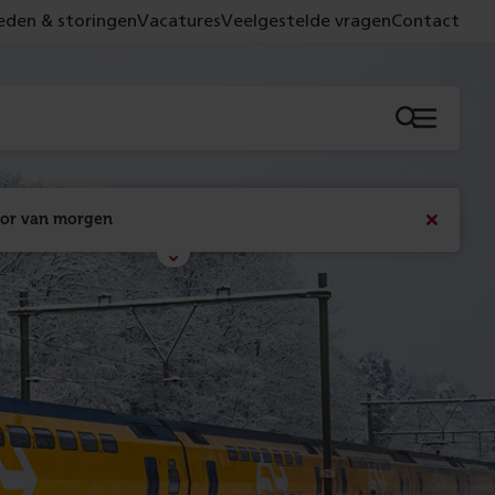
den & storingen
Vacatures
Veelgestelde vragen
Contact
Menu
oor van morgen
Bericht
sluiten
Met de campagne 'Voor 't spoor naar morgen' laten 
we zien wat er vandaag gebeurt en wat dat - 
figuurlijk gezien - morgen oplevert.
Lees meer