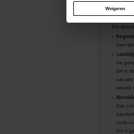
Weigeren
Vers
Een diens
Regiona
Dan rij
Landeli
De gehe
Dit is 
van all
wissels 
Nooddi
Dan sch
handvol 
code ro
Dit is 