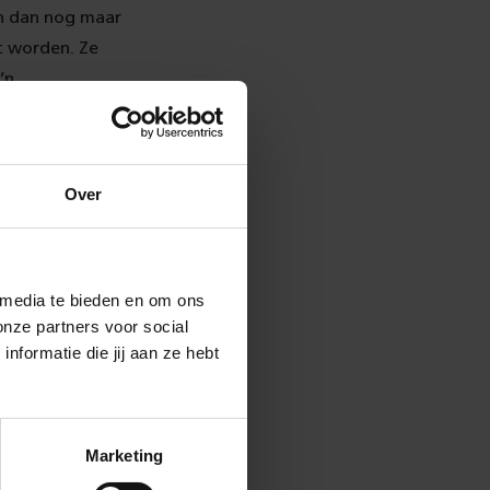
en dan nog maar
kt worden. Ze
’n
Over
 media te bieden en om ons
onze partners voor social
efficiënt is.
formatie die jij aan ze hebt
itgedunde
isico dat een
es worden van
Marketing
r doen we dat.