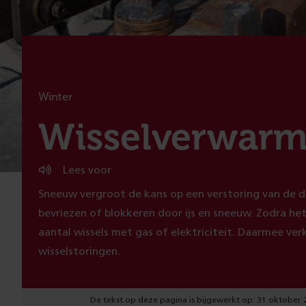
Winter
:
Wisselverwarm
Lees voor
Sneeuw vergroot de kans op een verstoring van de d
bevriezen of blokkeren door ijs en sneeuw. Zodra h
aantal wissels met gas of elektriciteit. Daarmee ver
wisselstoringen.
De tekst op deze pagina is bijgewerkt op: 31 oktober 