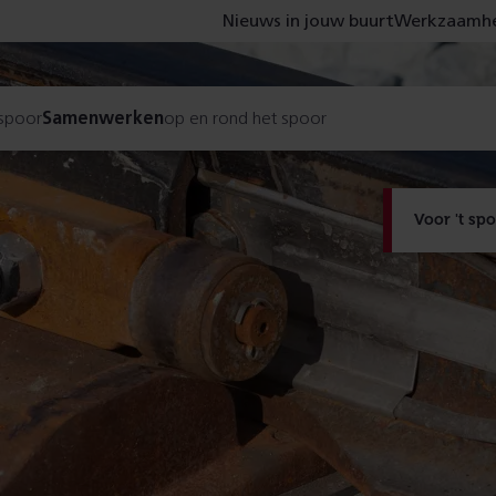
Nieuws in jouw buurt
Werkzaamhe
 spoor
Samenwerken
op en rond het spoor
Voor 't sp