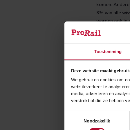
komen. Andere 
8% van alle wis
worden ook in e
dienstregeling 
Lees meer 
Toestemming
Deze website maakt gebruik
Efficië
We gebruiken cookies om cont
websiteverkeer te analyseren
Wisselverwarmin
media, adverteren en analys
Dus bij wissels
verstrekt of die ze hebben v
dienstregeling 
trein niet naar
Toestemmingsselectie
Noodzakelijk
wisselverwarmi