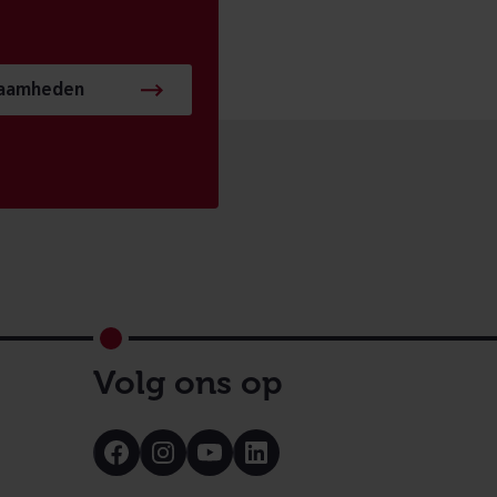
zaamheden
Volg ons op
Bezoek
Bezoek
Bezoek
Bezoek
onze
onze
onze
onze
Facebook
Instagram
Youtube
LinkedIn