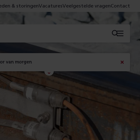
den & storingen
Vacatures
Veelgestelde vragen
Contact
Menu
oor van morgen
Bericht
sluiten
Met de campagne 'Voor 't spoor naar morgen' laten 
we zien wat er vandaag gebeurt en wat dat - 
figuurlijk gezien - morgen oplevert.
Lees meer