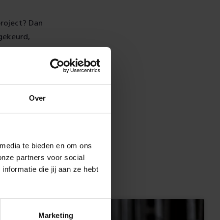
 project? Dan
 gekeurd,
geplaatst. Ook
Over
t materialen
 media te bieden en om ons
onze partners voor social
formatie die jij aan ze hebt
Marketing