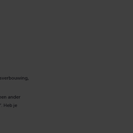
onsverbouwing,
een ander
. Heb je