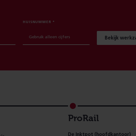
HUISNUMMER
Bekijk werk
ProRail
De Inktpot (hoofdkantoor)