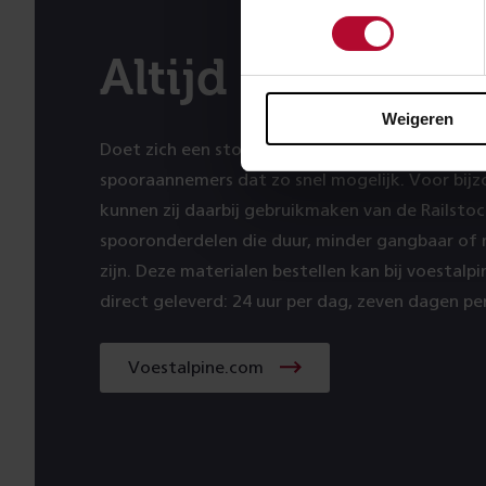
Altijd beschikba
Weigeren
Doet zich een storing voor op het spoor? Dan he
spooraannemers dat zo snel mogelijk. Voor bij
kunnen zij daarbij gebruikmaken van de Railstoc
spooronderdelen die duur, minder gangbaar of m
zijn. Deze materialen bestellen kan bij voestalp
direct geleverd: 24 uur per dag, zeven dagen pe
Voestalpine.com