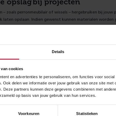
ke opslag bij projecten
en – zoals perronmeubilair of wissels – hergebruiken bij jouw
lijk laten opslaan. Indien gewenst kunnen materialen worden
 volledig worden gereviseerd voordat ze weer worden terug
 het
contactformulier
invullenmailen.
et materiaalvoorraden
Details
lpro beheert voor ProRail de materiaalvoorraden. De lijst me
 van cookies
ebsite van
voestalpine Railpro
.
ent en advertenties te personaliseren, om functies voor social
. Ook delen we informatie over jouw gebruik van onze site met 
e. Deze partners kunnen deze gegevens combineren met andere in
erzameld op basis van jouw gebruik van hun services.
Voorkeuren
Statistieken