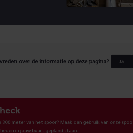
evreden over de informatie op deze pagina?
Ja
heck
 300 meter van het spoor? Maak dan gebruik van onze spoor
heden in jouw buurt gepland staan.