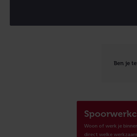
Ben je t
Spoorwerkc
Woon of werk je binnen
direct welke werkzaam