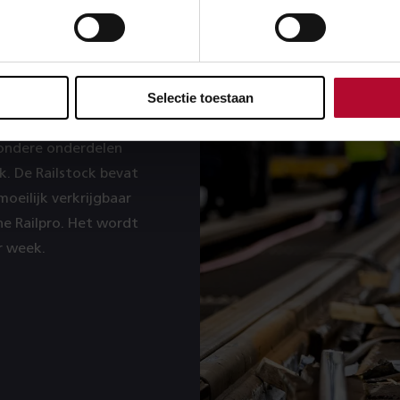
ar
Selectie toestaan
rstellen de
zondere onderdelen
k. De Railstock bevat
oeilijk verkrijgbaar
ine Railpro. Het wordt
r week.