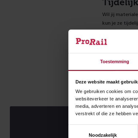
Tijdelij
Wil jij material
kun je ze tijde
geschilderd of
hierover kun je
Lijst m
Toestemming
Voestalpine Rai
Deze website maakt gebruik
vind je op de w
We gebruiken cookies om cont
websiteverkeer te analyseren
media, adverteren en analys
verstrekt of die ze hebben v
Toestemmingsselectie
Noodzakelijk