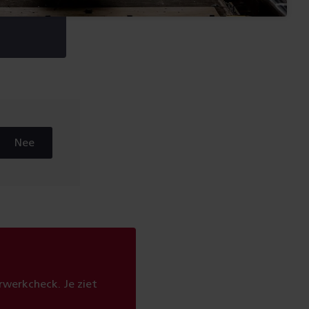
Nee
werkcheck. Je ziet