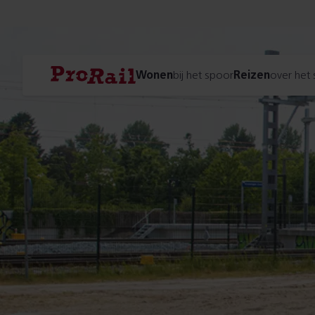
Navigatie
Homepage
Wonen
bij het spoor
Reizen
over het
ProRail