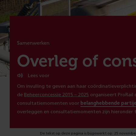
Samenwerken
:
Overleg of cons
Lees voor
Om invulling te geven aan haar coördinatieverplicht
de
Beheerconcessie 2015 – 2025
organiseert ProRail 
consultatiemomenten voor
belanghebbende partij
overleggen en consultatiemomenten zijn hieronder t
De tekst op deze pagina is bijgewerkt op: 25 novembe