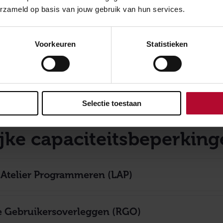
teitsverdeling
erzameld op basis van jouw gebruik van hun services.
 Verdeling
Voorkeuren
Statistieken
enkomst Jaardienstverdeling
Selectie toestaan
ijke capaciteitsbeperkin
 Atelier Programmeren (LAP)
e Gebruikersoverleggen (RGO)