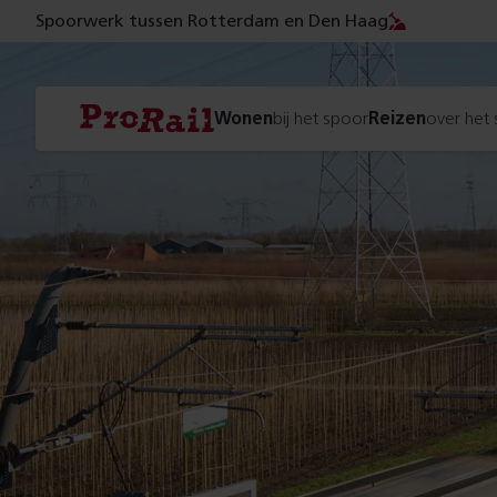
Spoorwerk tussen Rotterdam en Den Haag
Navigatie
Homepage
Wonen
bij het spoor
Reizen
over het
ProRail