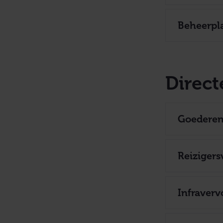
Beheerpl
Direc
Goederen
Reizigers
Infraverv