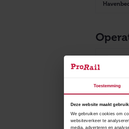
Havenbed
Opera
Accountg
Operatio
Toestemming
Veilighei
Deze website maakt gebruik
We gebruiken cookies om cont
websiteverkeer te analyseren
media, adverteren en analys