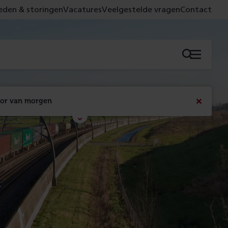
den & storingen
Vacatures
Veelgestelde vragen
Contact
Menu
oor van morgen
Bericht
sluiten
Met de campagne 'Voor 't spoor naar morgen' laten 
we zien wat er vandaag gebeurt en wat dat - 
figuurlijk gezien - morgen oplevert.
Lees meer