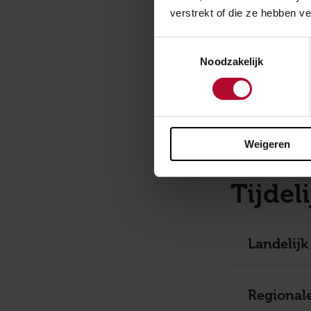
Capaci
verstrekt of die ze hebben v
Toestemmingsselectie
Tafel van
Noodzakelijk
Startbije
Weigeren
Tijdel
Landelijk
Regional