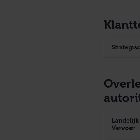
Klant
Strategis
Overl
autori
Landelij
Vervoer