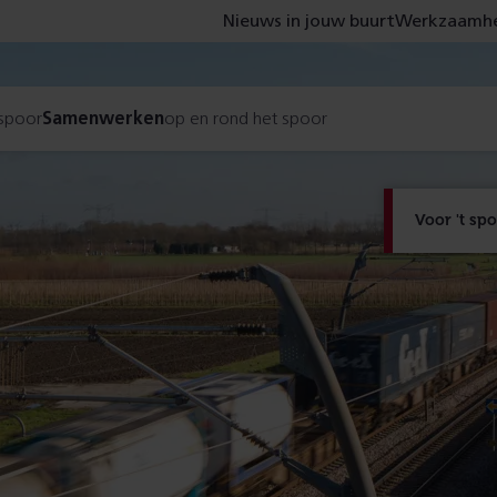
Nieuws in jouw buurt
Werkzaamhe
 spoor
Samenwerken
op en rond het spoor
Voor 't sp