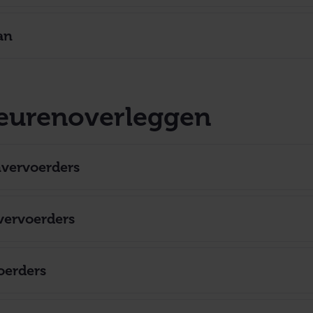
an
teurenoverleggen
vervoerders
vervoerders
oerders