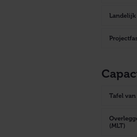
Landelijk
Projectfa
Capaci
Tafel van
Overlegge
(MLT)