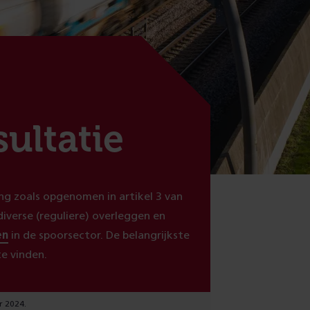
ultatie
ing zoals opgenomen in artikel 3 van
diverse (reguliere) overleggen en
en
in de spoorsector. De belangrijkste
e vinden.
r 2024.