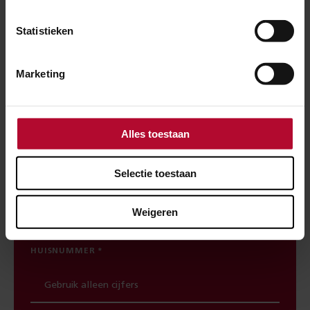
Spoorwerkcheck
Statistieken
Woon of werk je binnen 300 meter van het
spoor? Maak dan gebruik van onze
Marketing
spoorwerkcheck. Je ziet direct welke
werkzaamheden in jouw buurt gepland staan.
Alles toestaan
POSTCODE
Selectie toestaan
Weigeren
HUISNUMMER