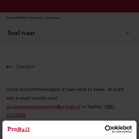
Gemiddelde leestijd: 1 minuut
Snel naar
Contact
Onze accountmanagers staan voor je klaar. Je kunt
een e-mail sturen naar
accountmanagement@prorail.nl
of bellen:
088-
2313606