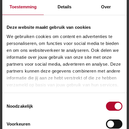
Toestemming
Details
Over
Ben je geen vervoerder, maar heb je
als reiziger of omwonende een
vraag?
Bekijk de veelgestelde
Deze website maakt gebruik van cookies
vragen
of neem direct contact op
We gebruiken cookies om content en advertenties te
met onze
afdeling
personaliseren, om functies voor social media te bieden
publieksvoorlichting
.
en om ons websiteverkeer te analyseren. Ook delen we
informatie over jouw gebruik van onze site met onze
partners voor social media, adverteren en analyse. Deze
partners kunnen deze gegevens combineren met andere
informatie die jij aan ze hebt verstrekt of die ze hebben
verzameld op basis van jouw gebruik van hun services.
Ben je tevreden over de informatie op
deze pagina?
Toestemmingsselectie
Ja
Nee
Noodzakelijk
Voorkeuren