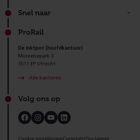
Footer
Snel naar
ProRail
De Inktpot (hoofdkantoor)
Moreelsepark 3
3511 EP Utrecht
Alle kantoren
Volg ons op
Bezoek
Bezoek
Bezoek
Bezoek
onze
onze
onze
onze
Facebook
Instagram
Youtube
LinkedIn
pagina
pagina
pagina
pagina
Cookie instellingen
Copyright
Disclaimer