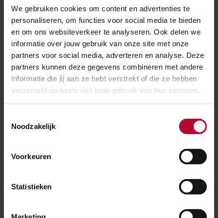
We gebruiken cookies om content en advertenties te
personaliseren, om functies voor social media te bieden
en om ons websiteverkeer te analyseren. Ook delen we
Ben je tevreden over de informatie op
informatie over jouw gebruik van onze site met onze
deze pagina?
partners voor social media, adverteren en analyse. Deze
Ja
Nee
partners kunnen deze gegevens combineren met andere
informatie die jij aan ze hebt verstrekt of die ze hebben
verzameld op basis van jouw gebruik van hun services.
Toestemmingsselectie
Spoorwerkcheck
Noodzakelijk
Woon of werk je binnen 300 meter van het
Voorkeuren
spoor? Maak dan gebruik van onze
spoorwerkcheck. Je ziet direct welke
werkzaamheden in jouw buurt gepland staan.
Statistieken
Marketing