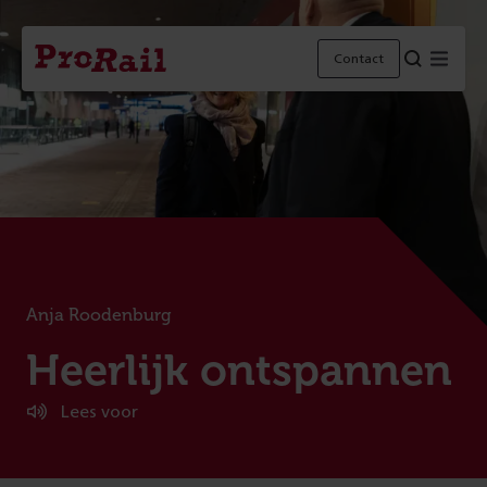
Navigatie
Homepage
Menu
Contact
ProRail
Anja Roodenburg
:
Heerlijk ontspannen
Lees voor