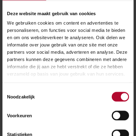
ben je alleen in het weekend thuis. De burgerwereld
was mijlenver weg. Tot ik op een gegeven moment het
Deze website maakt gebruik van cookies
boek Durf te springen las. Dat liet me inzien dat als ik
We gebruiken cookies om content en advertenties te
bij het Korps zou blijven hangen, ik niet vooruit zou
personaliseren, om functies voor social media te bieden
komen. En zo begon het, ik waagde de sprong en
en om ons websiteverkeer te analyseren. Ook delen we
solliciteerde bij ProRail als treindienstleider.”
informatie over jouw gebruik van onze site met onze
partners voor social media, adverteren en analyse. Deze
partners kunnen deze gegevens combineren met andere
Verantwoordelijkheid
informatie die jij aan ze hebt verstrekt of die ze hebben
verzameld op basis van jouw gebruik van hun services.
Een treindienstleider monitort het treinverkeer en
zorgt dat treinen op tijd binnenkomen en vertrekken.
Toestemmingsselectie
Als er calamiteiten of bijzonderheden zijn, zorgt de
Noodzakelijk
treindiensteider voor een veilige situatie op het spoor
om daarna de treinen weer te laten rijden. Een baan
Voorkeuren
met veel verantwoordelijkheid waar je snel moet
kunnen schakelen. Lag hier de uitdaging die Tommy
Statistieken
zocht? Met een stevige brief en een flinke dosis