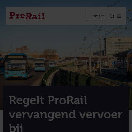
Navigatie
Homepage
Menu
Contact
ProRail
Regelt ProRail
vervangend vervoer
bij