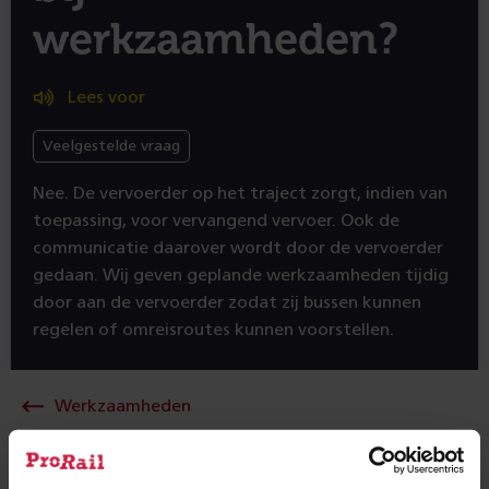
werkzaamheden?
Lees voor
Veelgestelde vraag
Nee. De vervoerder op het traject zorgt, indien van
toepassing, voor vervangend vervoer. Ook de
communicatie daarover wordt door de vervoerder
gedaan. Wij geven geplande werkzaamheden tijdig
door aan de vervoerder zodat zij bussen kunnen
regelen of omreisroutes kunnen voorstellen.
Werkzaamheden
Of zocht je een naar een