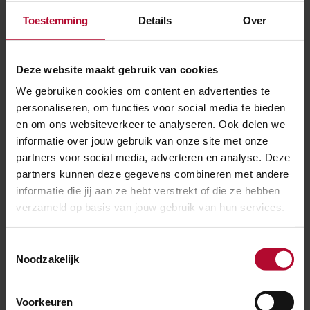
antwoord op deze vraag?
Toestemming
Details
Over
Deze website maakt gebruik van cookies
Waarom informeert ProRail via een e-mail en
We gebruiken cookies om content en advertenties te
niet meer via een papieren brief?
personaliseren, om functies voor social media te bieden
en om ons websiteverkeer te analyseren. Ook delen we
informatie over jouw gebruik van onze site met onze
partners voor social media, adverteren en analyse. Deze
Ontvang ik ook nog informatie per post
partners kunnen deze gegevens combineren met andere
wanneer ik mij inschrijf voor de ProRail
informatie die jij aan ze hebt verstrekt of die ze hebben
verzameld op basis van jouw gebruik van hun services.
emailservice?
Toestemmingsselectie
Noodzakelijk
Waarom moet ik mijn adres­ invullen voor de­ ­e-
mail­service Spoorwerk in mijn buurt?
Voorkeuren