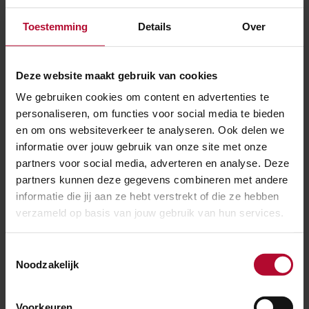
Is de Spaarnebrug dicht tijdens de racedagen?
Toestemming
Details
Over
Wat gebeurt er als een station overvol is?
Deze website maakt gebruik van cookies
We gebruiken cookies om content en advertenties te
personaliseren, om functies voor social media te bieden
Hoe wordt ervoor gezorgd dat hulpdiensten
en om ons websiteverkeer te analyseren. Ook delen we
informatie over jouw gebruik van onze site met onze
snel ergens ter plaatse kunnen zijn?
partners voor social media, adverteren en analyse. Deze
partners kunnen deze gegevens combineren met andere
informatie die jij aan ze hebt verstrekt of die ze hebben
verzameld op basis van jouw gebruik van hun services.
Ben je tevreden over de informatie op
deze pagina?
Toestemmingsselectie
Ja
Nee
Noodzakelijk
Voorkeuren