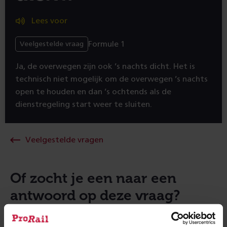
Lees voor
Formule 1
Veelgestelde vraag
Ja, de overwegen zijn ook ’s nachts dicht. Het is
technisch niet mogelijk om de overwegen ’s nachts
open te houden en dan ’s ochtends als de
dienstregeling start weer te sluiten.
Veelgestelde vragen
Of zocht je een naar een
antwoord op deze vraag?