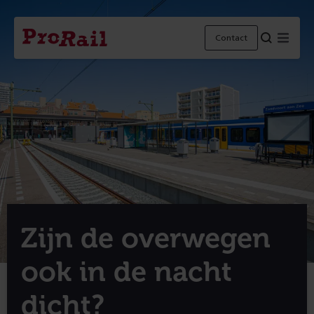
Navigatie
Homepage
Menu
Contact
ProRail
Zijn de overwegen
ook in de nacht
dicht?