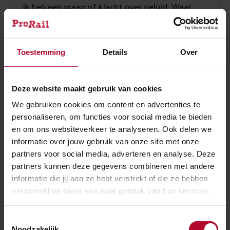
Ik heb een vraag of klacht over geluid. Waar
kan ik terecht?
Toestemming
Details
Over
Wanneer kan ProRail maatregelen nemen bij
Deze website maakt gebruik van cookies
trillinghinder?
We gebruiken cookies om content en advertenties te
personaliseren, om functies voor social media te bieden
en om ons websiteverkeer te analyseren. Ook delen we
Wat doen we bij klachten over trillingen?
informatie over jouw gebruik van onze site met onze
partners voor social media, adverteren en analyse. Deze
partners kunnen deze gegevens combineren met andere
Wat doet ProRail bij een melding van schade
informatie die jij aan ze hebt verstrekt of die ze hebben
verzameld op basis van jouw gebruik van hun services.
door trillingen?
Toestemmingsselectie
Noodzakelijk